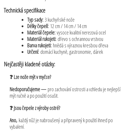
Technická specifikace
Typ sady:
3 kuchyňské nože
Délky čepelí:
12 cm / 14 cm / 14 cm
Materiál čepele:
vysoce kvalitní nerezová ocel
Materiál rukojeti:
dřevo s ochrannou vrstvou
Barva rukojeti:
hnědá s výraznou kresbou dřeva
Určení:
domácí kuchyně, gastronomie, dárek
Nejčastěji kladené otázky:
❓ Lze nože mýt v myčce?
Nedoporučujeme —
pro zachování ostrosti a vzhledu je nejlepší
mýt ručně a po použití osušit.
❓ Jsou čepele z výroby ostré?
Ano,
každý nůž je nabroušený a připravený k použití ihned po
vybalení.