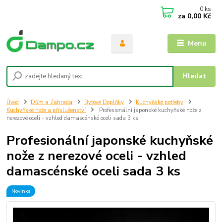
0
ks
za
0,00 Kč
Menu
Hledat
Úvod
Dům a Zahrada
Bytové Doplňky
Kuchyňské potřeby
Kuchyňské nože a příslušenství
Profesionální japonské kuchyňské nože z
nerezové oceli - vzhled damascénské oceli sada 3 ks
Profesionální japonské kuchyňské
nože z nerezové oceli - vzhled
damascénské oceli sada 3 ks
Novinka