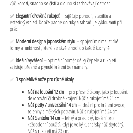
vůči korozi, snadno se čistí a dlouho si zachovávají ostrost.
✅
Elegantní dřevěná rukojeť
– zajišťuje pohodlí, stabilitu a
estetický vzhled. Dobře padne do ruky a zabraňuje vyklouznutí při
práci.
✅
Moderní design v japonském stylu
– spojení minimalistické
formy a funkčnosti, které se skvěle hodí do každé kuchyně.
✅
Ideální vyvážení
– optimální poměr délky čepele a rukojeti
zajišťuje přesné a plynulé krájení bez námahy.
✅
3 spolehlivé nože pro různé úkoly
Nůž na loupání 12 cm
– pro přesné úkony, jako je loupání,
dekorování či drobné krájení. Nůž s rukojetí má 21 cm.
Nůž petty / univerzální 14 cm
– ideální pro krájení ovoce,
zeleniny a měkkých potravin. Nůž s rukojetí má 24 cm.
Nůž Santoku 14 cm
– lehký a praktický, ideální pro
každodenní použití, když je velký kuchařský nůž zbytečný.
Nůž s rukojetí má 23 cm.