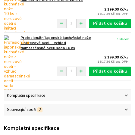
damaškové oceli v dřevěné kazetě
2 199,00 Kč
/
ks
1 817,36 Kč
bez DPH
Přidat do košíku
Profesionální japonské kuchyňské nože
Skladem
z nerezové oceli - vzhled
damascénské oceli sada 10 ks
2 199,00 Kč
/
ks
1 817,36 Kč
bez DPH
Přidat do košíku
Kompletní specifikace
Související zboží
7
Kompletní specifikace