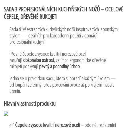
SADA 3 PROFESIONÁLNÍCH KUCHYŇSKÝCH NOŽŮ – OCELOVÉ
ČEPELE, DŘEVĚNÉ RUKOJETI
Sada tří všestranných kuchyňských nožů inspirovaných japonským
stylem — ideálních pro každodenní použití v domácí i
profesionální kuchyni.
Přesné čepele z vysoce kvalitní nerezové oceli
zaručují
dokonalou ostrost
, zatímco ergonomické dřevěné
rukojeti poskytují
pevný a pohodlný úchop
.
Jedná se o praktickou sadu, která si poradí s každým úkolem —
od loupání zeleniny, přes porcování ovoce až po krájení masa a
uzenin.
Hlavní vlastnosti produktu:
✅
Čepele z vysoce kvalitní nerezové oceli
– odolné, rezistentní