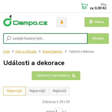
0
ks
za
0,00 Kč
Menu
Hledat
Úvod
Dům a Zahrada
Bytové Doplňky
Události a dekorace
Události a dekorace
Upřesnit parametry
Nejnovější
Nejlevnější
Nejdražší
Zobrazuji 1-28 z 28
strana
z 1