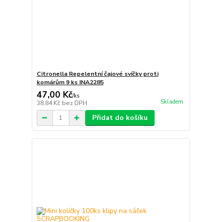
Citronella Repelentní čajové svíčky proti
komárům 9 ks INA2285
47,00 Kč
/
ks
Skladem
38,84 Kč
bez DPH
Přidat do košíku