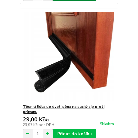
Těsnící lišta do dveří pěna na suchý zip proti
průvanu
29,00 Kč
/
ks
Skladem
23,97 Kč
bez DPH
Přidat do košíku