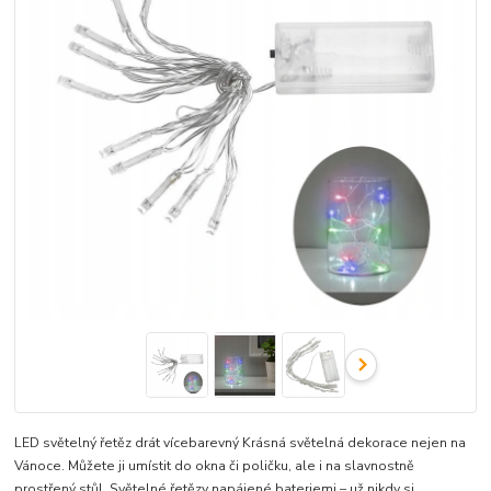
LED světelný řetěz drát vícebarevný Krásná světelná dekorace nejen na
Vánoce. Můžete ji umístit do okna či poličku, ale i na slavnostně
prostřený stůl. Světelné řetězy napájené bateriemi – už nikdy si