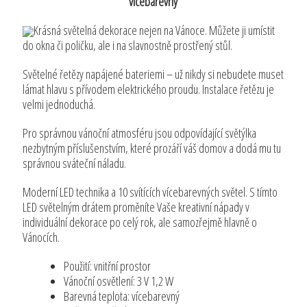
vícebarevný
Krásná světelná dekorace nejen na Vánoce. Můžete ji umístit
do okna či poličku, ale i na slavnostně prostřený stůl.
Světelné řetězy napájené bateriemi – už nikdy si nebudete muset
lámat hlavu s přívodem elektrického proudu. Instalace řetězu je
velmi jednoduchá.
Pro správnou vánoční atmosféru jsou odpovídající světýlka
nezbytným příslušenstvím, které prozáří váš domov a dodá mu tu
správnou sváteční náladu.
Moderní LED technika a 10 svítících vícebarevných světel. S tímto
LED světelným drátem proměníte Vaše kreativní nápady v
individuální dekorace po celý rok, ale samozřejmě hlavně o
Vánocích.
Použití: vnitřní prostor
Vánoční osvětlení: 3 V 1,2 W
Barevná teplota: vícebarevný