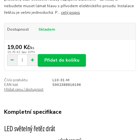
nebudete muset lámat hlavu s přívodem elektrického proudu. Instalace
řetězu je velmi jednoduchá. P...
celý popis
Dostupnost
Skladem
19,00 Kč
/
ks
15,70 Kč
bez DPH
Přidat do košíku
Číslo produktu:
L10-31-M
EAN kód:
5902388816196
Hlídat cenu / dostupnost
Kompletní specifikace
LED světelný řetěz drát