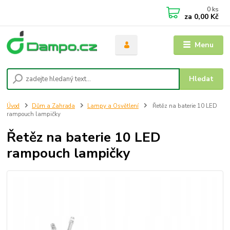
0
ks
za
0,00 Kč
Menu
Hledat
Úvod
Dům a Zahrada
Lampy a Osvětlení
Řetěz na baterie 10 LED
rampouch lampičky
Řetěz na baterie 10 LED
rampouch lampičky