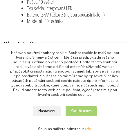
Počet: 10 světel
Typ světla: integrovaná LED
Baterie: 2×AA tužkové (nejsou součástí balení)
Moderní LED technika
Původ zboží
Náš web používá soubory cookie. Soubor cookie je malý soubor
Zboží zařazeno v kategoriích
tvořený písmeny a číslicemi, který (za předpokladu vašeho
souhlasu) uložíme do vašeho počítače. Podle těchto souborů
Všechny produkty
cookie vás dokážeme odlišit od ostatních uživatelů webu a
přizpůsobit činnost našich webových stránek tak, aby se vám web
Lampy a Osvětlení
lépe procházel. Současně ho tak můžeme vylepšovat. V našich
zásadách používání souborů cookie najdete úplné informace o
Události a dekorace
typech souborů cookie, které používáme, a účelech jejich použití.
Pokud budete tento web dál e používat, vyjadřujete tím s pou
žíváním souborů cookie souhlas.
Souhlasím
Nastavení
Upravit sběr cookies.
Souhlas můžete odmítnout
zde
.