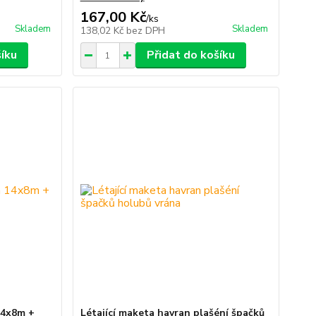
167,00 Kč
/
ks
Skladem
Skladem
138,02 Kč
bez DPH
šíku
Přidat do košíku
14x8m +
Létající maketa havran plašéní špačků