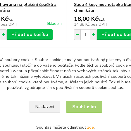
havrana na plašéní špačků a
Sada 4 kusy mucholapka kla
vrána
chemikálií
 Kč
18,00 Kč
/
ks
/
szt.
Skladem
č
bez DPH
14,88 Kč
bez DPH
Přidat do košíku
Přidat do ko
 soubory cookie. Soubor cookie je malý soubor tvořený písmeny a čísl
 souhlasu) uložíme do vašeho počítače. Podle těchto souborů cookie v
ivatelů webu a přizpůsobit činnost našich webových stránek tak, aby
ně ho tak můžeme vylepšovat. V našich zásadách používání souborů co
 souborů cookie, které používáme, a účelech jejich použití. Pokud bud
používat, vyjadřujete tím s pou žíváním souborů cookie souhlas.
Upravit sběr cookies.
Souhlasím
Nastavení
Souhlas můžete odmítnout
zde
.