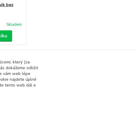
sik bez
Skladem
šíku
strana
z 1
icemi, který (za
ás dokážeme odlišit
 se vám web lépe
okie najdete úplné
ete tento web dál e
Vytvořeno na
Eshop-rychle.cz