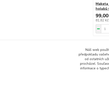
Maketa 
holubů 
99,00
81,82 K
Náš web používá
předpokladu vašeho
od ostatních už
procházel. Součas
informace o typech