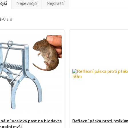
ější
Nejlevnější
Nejdražší
1-8 z 8
onální ocelová past na hlodavce
Reflexní páska proti ptáků
y polní myši