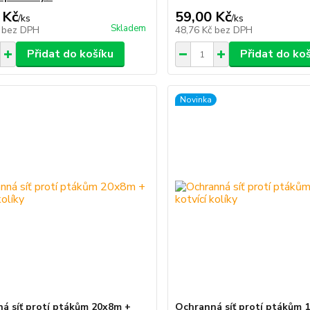
 Kč
59,00 Kč
/
ks
/
ks
Skladem
č
bez DPH
48,76 Kč
bez DPH
Přidat do košíku
Přidat do ko
Novinka
á síť protí ptákům 20x8m +
Ochranná síť protí ptákům 