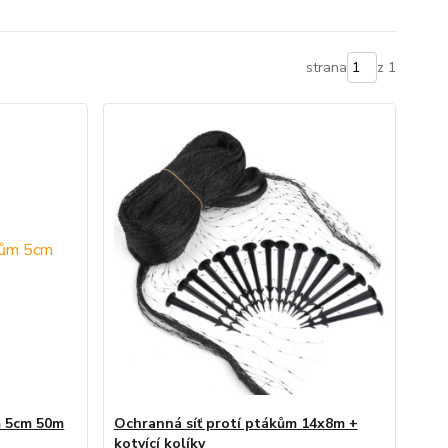
strana
z 1
m 5cm 50m
Ochranná síť protí ptákům 14x8m +
kotvící kolíky