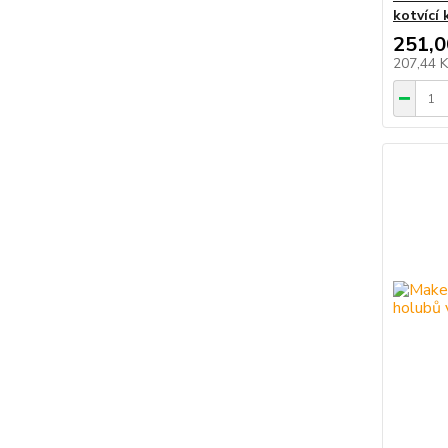
kotvící 
251,0
207,44 