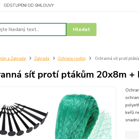
ODSTUPENI OD SMLOUVY
Hledat
ům a Zahrada
Zahrada
Ochrana rostlin
Ochranná síť protí ptáků
anná síť protí ptákům 20x8m + k
Ochran
ochrana
polyet
keřů n
snadná