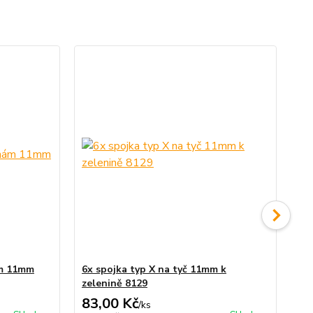
ám 11mm
6x spojka typ X na tyč 11mm k
Re
zelenině 8129
83,00 Kč
59
/
ks