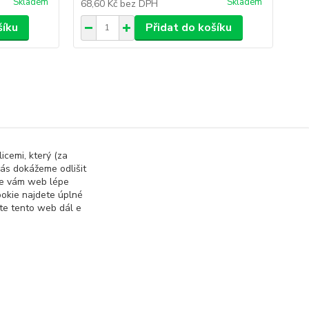
Skladem
Skladem
68,60 Kč
bez DPH
48
šíku
Přidat do košíku
icemi, který (za
ás dokážeme odlišit
rada
Ochrana rostlin
 se vám web lépe
okie najdete úplné
ete tento web dál e