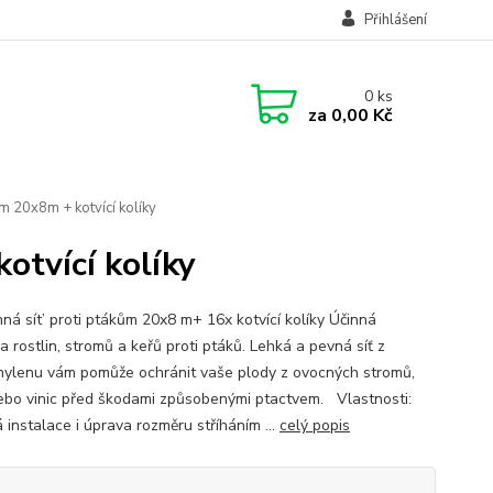
Přihlášení
0
ks
za
0,00 Kč
m 20x8m + kotvící kolíky
otvící kolíky
ná sít’ proti ptákům 20x8 m+ 16x kotvící kolíky Účinná
 rostlin, stromů a keřů proti ptáků. Lehká a pevná síť z
hylenu vám pomůže ochránit vaše plody z ovocných stromů,
ebo vinic před škodami způsobenými ptactvem. Vlastnosti:
 instalace i úprava rozměru stříháním ...
celý popis