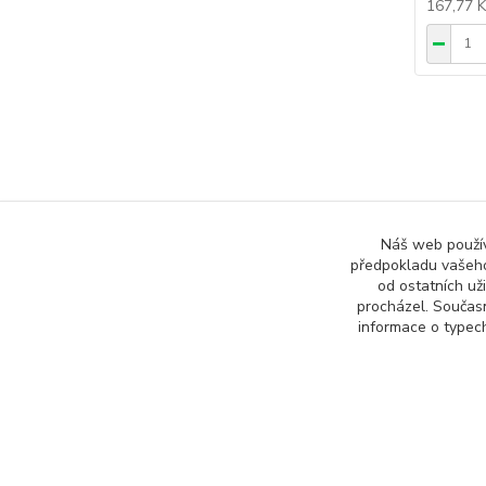
167,77 
Zboží 
Náš web používá
předpokladu vašeho
Všech
od ostatních už
procházel. Součas
informace o typech