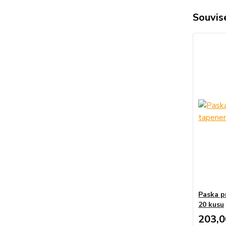
Souvise
Paska p
20 kusu
203,0