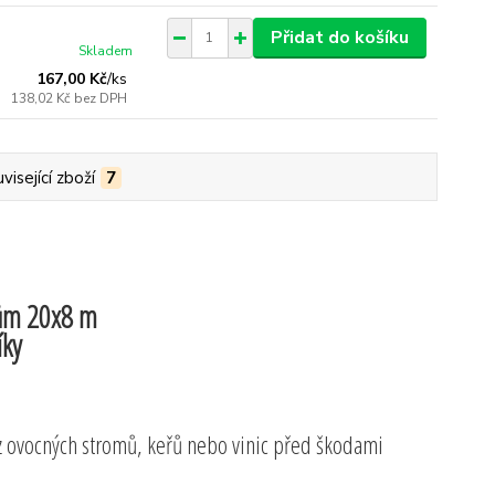
Přidat do košíku
Skladem
167,00 Kč
/
ks
138,02 Kč
bez DPH
visející zboží
7
kům 20x8 m
íky
z ovocných stromů, keřů nebo vinic před škodami