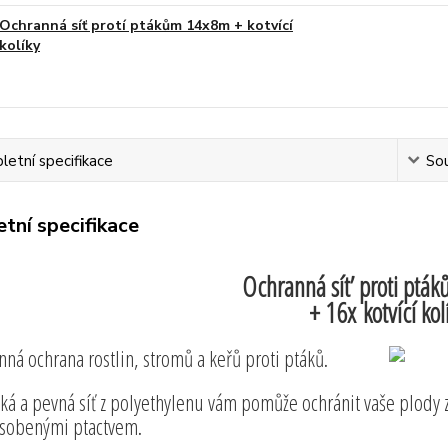
Ochranná síť protí ptákům 14x8m + kotvící
kolíky
etní specifikace
Sou
tní specifikace
Ochranná sít’ proti ptá
+ 16x kotvící kol
nná ochrana rostlin, stromů a keřů proti ptáků.
ká a pevná síť z polyethylenu vám pomůže ochránit vaše plody 
sobenými ptactvem.