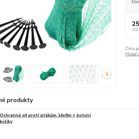
Dos
25
207
Číslo p
Hlídat 
é produkty
Ochranná síť protí ptákům 14x8m + kotvící
kolíky