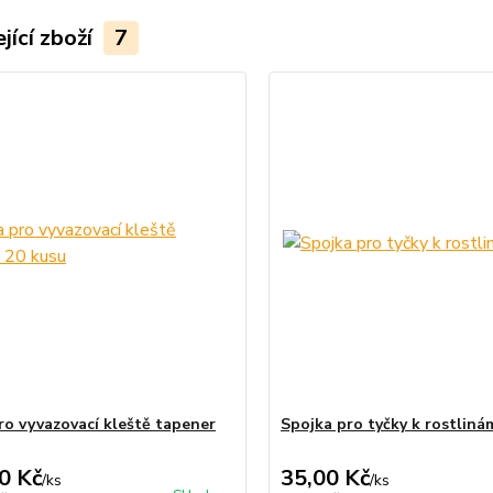
jící zboží
7
ro vyvazovací kleště tapener
Spojka pro tyčky k rostlin
0 Kč
35,00 Kč
/
ks
/
ks