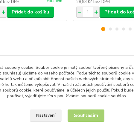
Skladem
Kč
bez DPH
28,93 Kč
bez DPH
Přidat do košíku
Přidat do ko
zařazeno v kategoriích
 soubory cookie. Soubor cookie je malý soubor tvořený písmeny a čísl
 souhlasu) uložíme do vašeho počítače. Podle těchto souborů cookie v
ny produkty
Dům a Zahrada
Zah
ivatelů webu a přizpůsobit činnost našich webových stránek tak, aby
ně ho tak můžeme vylepšovat. V našich zásadách používání souborů co
 souborů cookie, které používáme, a účelech jejich použití. Pokud bud
používat, vyjadřujete tím s pou žíváním souborů cookie souhlas.
Upravit sběr cookies.
Souhlasím
Nastavení