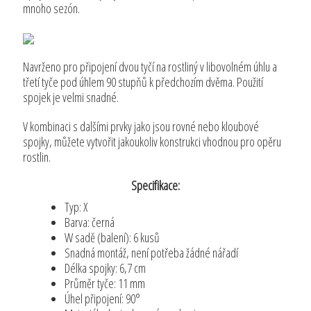
mnoho sezón.
Navrženo pro připojení dvou tyčí na rostliný v libovolném úhlu a
třetí tyče pod úhlem 90 stupňů k předchozím dvěma. Použití
spojek je velmi snadné.
V kombinaci s dalšími prvky jako jsou rovné nebo kloubové
spojky, můžete vytvořit jakoukoliv konstrukci vhodnou pro opěru
rostlin.
Specifikace:
Typ: X
Barva: černá
W sadě (balení): 6 kusů
Snadná montáž, není potřeba žádné nářadí
Délka spojky: 6,7 cm
Průměr tyče: 11 mm
Úhel připojení: 90°