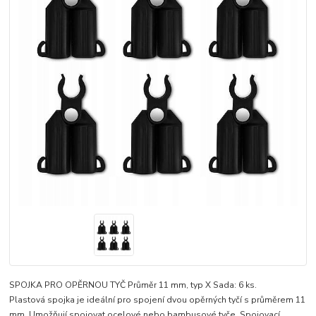
SPOJKA PRO OPĚRNOU TYČ Průměr 11 mm, typ X Sada: 6 ks.
Plastová spojka je ideální pro spojení dvou opěrných tyčí s průměrem 11
mm. Umožňují spojovat ocelové nebo bambusové tyče. Spojovací