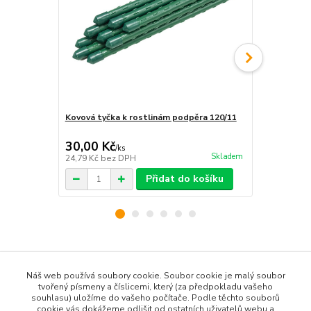
Kovová tyčka k rostlinám podpěra 120/11
Kovová tyčk
rostlinám p
30,00 Kč
20,00 Kč
/
ks
Skladem
24,79 Kč
bez DPH
16,53 Kč
bez
Přidat do košíku
Zboží zařazeno v kategoriích
Náš web používá soubory cookie. Soubor cookie je malý soubor
tvořený písmeny a číslicemi, který (za předpokladu vašeho
Všechny produkty
souhlasu) uložíme do vašeho počítače. Podle těchto souborů
Dům a Zahrada
cookie vás dokážeme odlišit od ostatních uživatelů webu a