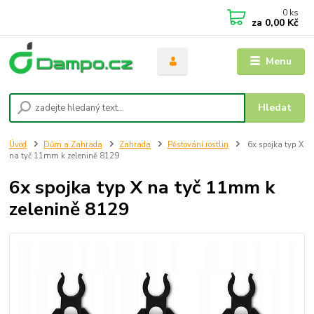
0
ks
za
0,00 Kč
Menu
Hledat
Úvod
Dům a Zahrada
Zahrada
Pěstování rostlin
6x spojka typ X
na tyč 11mm k zelenině 8129
6x spojka typ X na tyč 11mm k
zelenině 8129