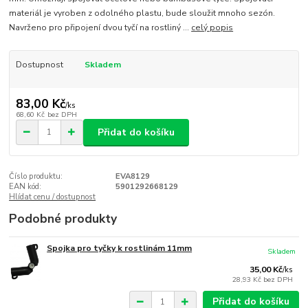
materiál je vyroben z odolného plastu, bude sloužit mnoho sezón.
Navrženo pro připojení dvou tyčí na rostliný ...
celý popis
Dostupnost
Skladem
83,00 Kč
/
ks
68,60 Kč
bez DPH
Přidat do košíku
Číslo produktu:
EVA8129
EAN kód:
5901292668129
Hlídat cenu / dostupnost
Podobné produkty
Spojka pro tyčky k rostlinám 11mm
Skladem
35,00 Kč
/
ks
28,93 Kč
bez DPH
Přidat do košíku