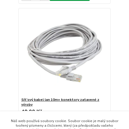
Sít'ový kabel lan 10m+ konektory zatavené z
výroby
49,00 Kč
/
Ks
Skladem
40,50 Kč
bez DPH
Náš web používá soubory cookie. Soubor cookie je malý soubor
Přidat do košíku
tvořený písmeny a číslicemi, který (za předpokladu vašeho