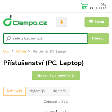
0
ks
za
0,00 Kč
Menu
Hledat
Úvod
Počítače
Příslušenství (PC, Laptop)
Příslušenství (PC, Laptop)
Upřesnit parametry
Nejnovější
Nejlevnější
Nejdražší
Zobrazuji 1-2 z 2
strana
z 1