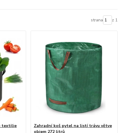
strana
z 1
 textilie
Zahradní koš pytel na listí trávu větve
objem 272 litrů