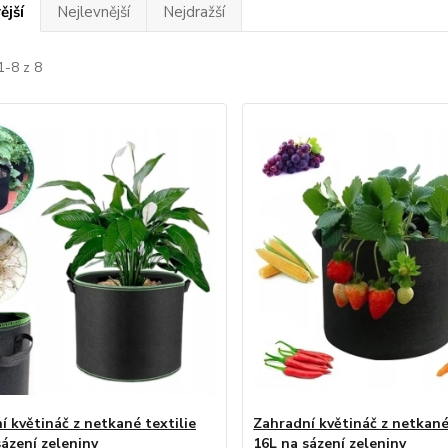
ější
Nejlevnější
Nejdražší
1-8 z 8
í květináč z netkané textilie
Zahradní květináč z netkané
sázení zeleniny
16L na sázení zeleniny