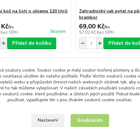
 koš na listí o objemu 120 litrů
Zahradnický vak pytel na pě
brambor
 Kč
69,00 Kč
/
ks
/
ks
Skladem
č
bez DPH
57,02 Kč
bez DPH
Přidat do košíku
Přidat do ko
 soubory cookie. Soubor cookie je malý soubor tvořený písmeny a čísl
 souhlasu) uložíme do vašeho počítače. Podle těchto souborů cookie v
ivatelů webu a přizpůsobit činnost našich webových stránek tak, aby
ně ho tak můžeme vylepšovat. V našich zásadách používání souborů co
 souborů cookie, které používáme, a účelech jejich použití. Pokud bud
používat, vyjadřujete tím s pou žíváním souborů cookie souhlas.
Upravit sběr cookies.
Souhlasím
Nastavení