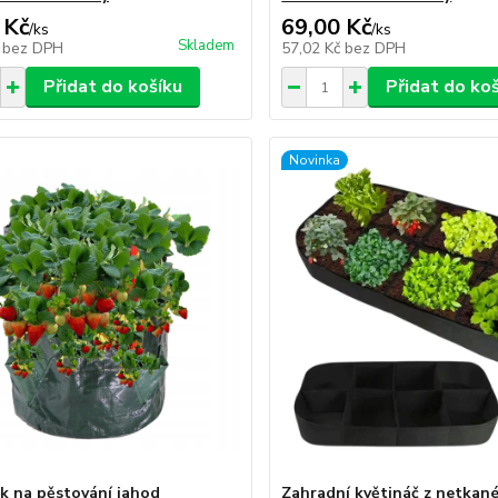
 Kč
69,00 Kč
/
ks
/
ks
Skladem
č
bez DPH
57,02 Kč
bez DPH
Přidat do košíku
Přidat do ko
Novinka
ak na pěstování jahod
Zahradní květináč z netkané