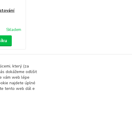
stování
Skladem
šíku
strana
z 1
icemi, který (za
ás dokážeme odlišit
 se vám web lépe
okie najdete úplné
ete tento web dál e