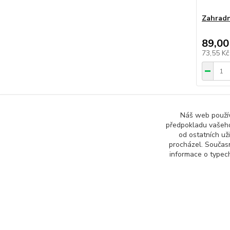
Zahradní
89,00
73,55 K
Náš web používá
předpokladu vašeho
od ostatních už
procházel. Součas
informace o typech