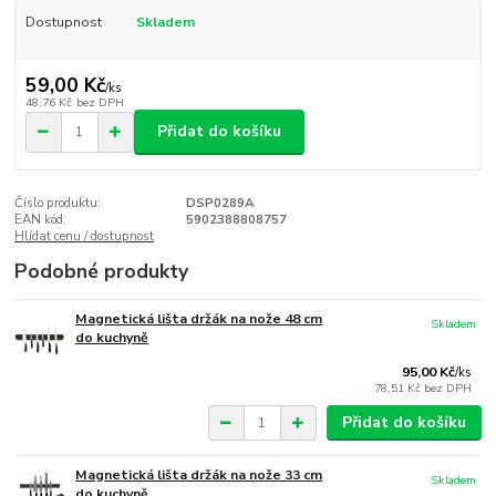
Dostupnost
Skladem
59,00 Kč
/
ks
48,76 Kč
bez DPH
Přidat do košíku
Číslo produktu:
DSP0289A
EAN kód:
5902388808757
Hlídat cenu / dostupnost
Podobné produkty
Magnetická lišta držák na nože 48 cm
Skladem
do kuchyně
95,00 Kč
/
ks
78,51 Kč
bez DPH
Přidat do košíku
Magnetická lišta držák na nože 33 cm
Skladem
do kuchyně