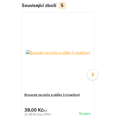
Související zboží
5
Novinka
Brousek na nože a nůžky 3 stupňový
Profesionál
nerezové oc
sada 3 ks
38,00 Kč
499,00 K
/
ks
Skladem
31,40 Kč
bez DPH
412,40 Kč
be