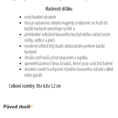
Vlastnosti držáku:
nový kvalitní výrobek
lišta je vybavena silnými magnety a výborně se hodí do
každé kuchyně umožňuje rychlé a
přehledné odložení kovového kuchyňského náčiní (nože,
nůžky, vidlice a jiné)
moderní vzhled lišty bude dekoračním prvkem každé
kuchyně
chrání ostří nožů před otupením v šuplíku
upevnění pomocí dvou šroubů, které jsou součástí balení
vhodná rovněž k uchycení různého kovového nářadí v dílně
nebo garáži
Celkové rozměry: 38 x 4,8 x 1,2 cm
Původ zboží