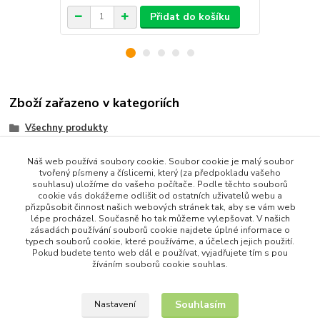
Přidat do košíku
Zboží zařazeno v kategoriích
Všechny produkty
Dům a Zahrada
Náš web používá soubory cookie. Soubor cookie je malý soubor
Bytové Doplňky
tvořený písmeny a číslicemi, který (za předpokladu vašeho
souhlasu) uložíme do vašeho počítače. Podle těchto souborů
Nářadí
cookie vás dokážeme odlišit od ostatních uživatelů webu a
přizpůsobit činnost našich webových stránek tak, aby se vám web
Kuchyňské potřeby
lépe procházel. Současně ho tak můžeme vylepšovat. V našich
zásadách používání souborů cookie najdete úplné informace o
Kuchyňské nože a příslušenství
typech souborů cookie, které používáme, a účelech jejich použití.
Pokud budete tento web dál e používat, vyjadřujete tím s pou
žíváním souborů cookie souhlas.
Souhlasím
Nastavení
Upravit sběr cookies.