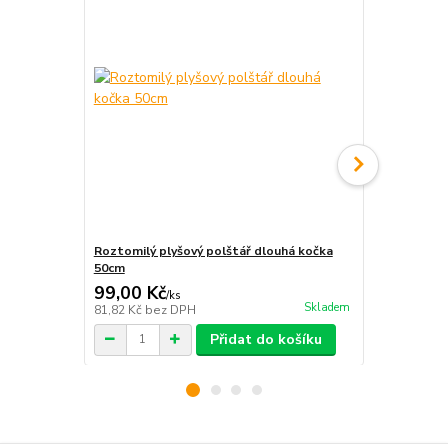
Roztomilý plyšový polštář dlouhá kočka
Světlo do sk
50cm
99,00 Kč
18,00 Kč
/
ks
Skladem
81,82 Kč
bez DPH
14,88 Kč
bez
Přidat do košíku