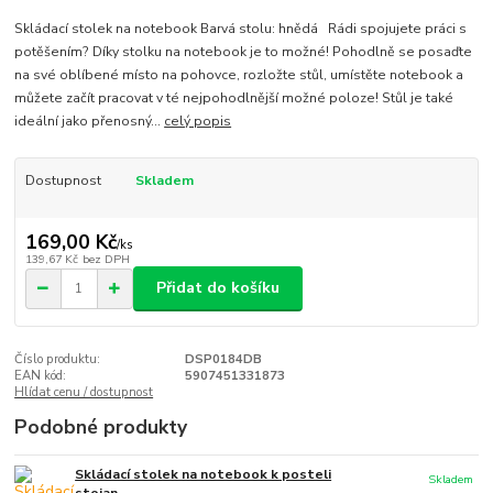
Skládací stolek na notebook Barvá stolu: hnědá Rádi spojujete práci s
potěšením? Díky stolku na notebook je to možné! Pohodlně se posaďte
na své oblíbené místo na pohovce, rozložte stůl, umístěte notebook a
můžete začít pracovat v té nejpohodlnější možné poloze! Stůl je také
ideální jako přenosný...
celý popis
Dostupnost
Skladem
169,00 Kč
/
ks
139,67 Kč
bez DPH
Přidat do košíku
Číslo produktu:
DSP0184DB
EAN kód:
5907451331873
Hlídat cenu / dostupnost
Podobné produkty
Skládací stolek na notebook k posteli
Skladem
stojan