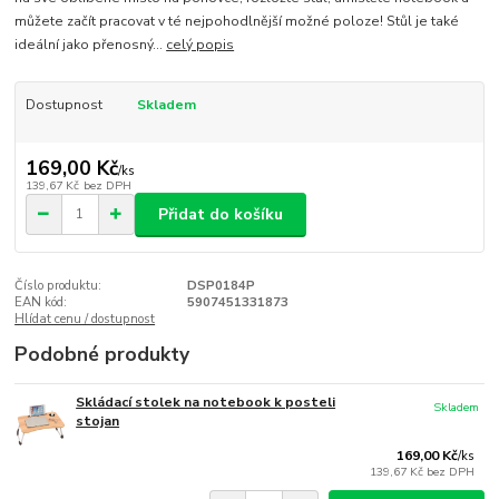
můžete začít pracovat v té nejpohodlnější možné poloze! Stůl je také
ideální jako přenosný...
celý popis
Dostupnost
Skladem
169,00 Kč
/
ks
139,67 Kč
bez DPH
Přidat do košíku
Číslo produktu:
DSP0184P
EAN kód:
5907451331873
Hlídat cenu / dostupnost
Podobné produkty
Skládací stolek na notebook k posteli
Skladem
stojan
169,00 Kč
/
ks
139,67 Kč
bez DPH