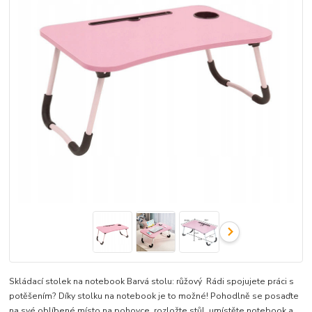
Skládací stolek na notebook Barvá stolu: růžový Rádi spojujete práci s
potěšením? Díky stolku na notebook je to možné! Pohodlně se posaďte
na své oblíbené místo na pohovce, rozložte stůl, umístěte notebook a