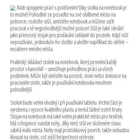
Rádi spojujete práci s potěšením? Díky stolku na notebook je
to možné! Pohodlně se posaďte na své oblíbené místo na
pohovce, rozložte stůl, umístěte notebook a můžete začít
pracovat v té nejpohodlnější možné poloze! Stůl je také ideální
jako přenosný stojan pro podávání snídaně do postele. Když stůl
nepoužíváte, jednoduše ho složíte a uložíte například do skříně –
nezabere mnoho místa.
Praktický skládací stolek na notebook, který promění každý
prostor v kancelář – umožňuje pohodlnou práci za všech
podmínek. Může být umístěn na posteli, stole nebo dokonce na
pracovním stole, takže je používání notebooku mnohem
pohodlnější.
Stolek bude velmi vhodný i při používání tabletu. Vrchní část je
vyrobena z vysoce kvalitního plastu a nemá žádné ostré hrany.
Stojan na notebook má také velmi praktické místo pro hrníček.
Má schopnost sundat nohy, díky nimž stůl ve složeném stavu
zabírá málo místa. Nohy mají protiskluzový povrch, takže nebudou
klouzat na stole, což zvýší bezpečnost výstroje.