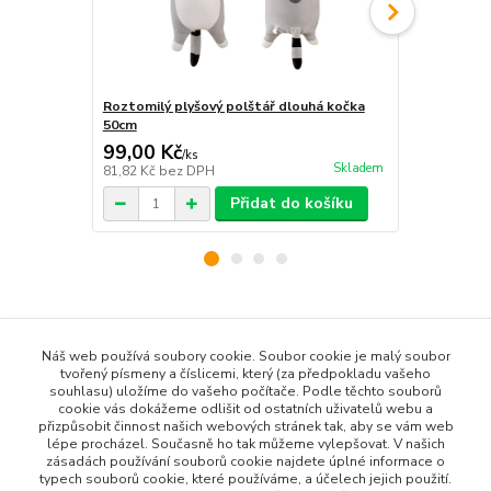
Roztomilý plyšový polštář dlouhá kočka
Světlo do sk
50cm
99,00 Kč
18,00 Kč
/
ks
Skladem
81,82 Kč
bez DPH
14,88 Kč
bez
Přidat do košíku
Zboží zařazeno v kategoriích
Náš web používá soubory cookie. Soubor cookie je malý soubor
Všechny produkty
tvořený písmeny a číslicemi, který (za předpokladu vašeho
souhlasu) uložíme do vašeho počítače. Podle těchto souborů
Dům a Zahrada
cookie vás dokážeme odlišit od ostatních uživatelů webu a
přizpůsobit činnost našich webových stránek tak, aby se vám web
Organizace a skladování
lépe procházel. Současně ho tak můžeme vylepšovat. V našich
zásadách používání souborů cookie najdete úplné informace o
Skládací nábytek a doplňky
typech souborů cookie, které používáme, a účelech jejich použití.