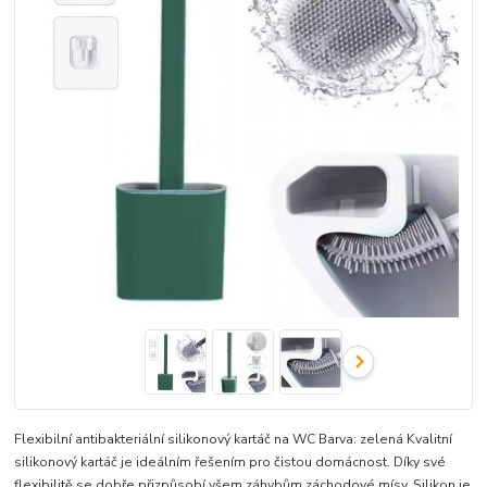
Flexibilní antibakteriální silikonový kartáč na WC Barva: zelená Kvalitní
silikonový kartáč je ideálním řešením pro čistou domácnost. Díky své
flexibilitě se dobře přizpůsobí všem záhybům záchodové mísy. Silikon je