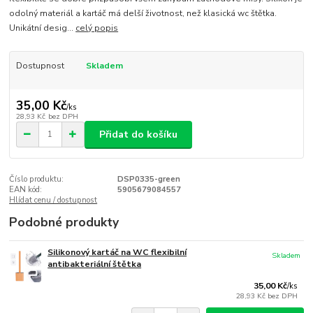
odolný materiál a kartáč má delší životnost, než klasická wc štětka.
Unikátní desig...
celý popis
Dostupnost
Skladem
35,00 Kč
/
ks
28,93 Kč
bez DPH
Přidat do košíku
Číslo produktu:
DSP0335-green
EAN kód:
5905679084557
Hlídat cenu / dostupnost
Podobné produkty
Silikonový kartáč na WC flexibilní
Skladem
antibakteriální štětka
35,00 Kč
/
ks
28,93 Kč
bez DPH