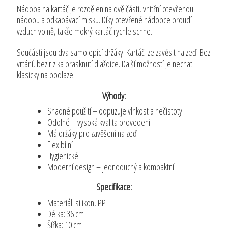
Nádoba na kartáč je rozdělen na dvě části, vnitřní otevřenou
nádobu a odkapávací misku. Díky otevřené nádobce proudí
vzduch volně, takže mokrý kartáč rychle schne.
Součástí jsou dva samolepící držáky. Kartáč lze zavěsit na zeď. Bez
vrtání, bez rizika prasknutí dlaždice. Další možností je nechat
klasicky na podlaze.
Výhody:
Snadné použití – odpuzuje vlhkost a nečistoty
Odolné – vysoká kvalita provedení
Má držáky pro zavěšení na zeď
Flexibilní
Hygienické
Moderní design – jednoduchý a kompaktní
Specifikace:
Materiál: silikon, PP
Délka: 36 cm
Šířka: 10 cm