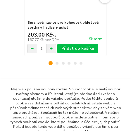
Sprchová hlavice pro kohoutek bidetová
Stolička k 
sprcha + hadice + uchyt
toaletě na
203,00 Kč
69,00 Kč
/
ks
Skladem
167,77 Kč
bez DPH
57,02 Kč
bez
Přidat do košíku
Zboží zařazeno v kategoriích
Náš web používá soubory cookie. Soubor cookie je malý soubor
tvořený písmeny a číslicemi, který (za předpokladu vašeho
Všechny produkty
souhlasu) uložíme do vašeho počítače. Podle těchto souborů
Dům a Zahrada
cookie vás dokážeme odlišit od ostatních uživatelů webu a
přizpůsobit činnost našich webových stránek tak, aby se vám web
Bytové Doplňky
lépe procházel. Současně ho tak můžeme vylepšovat. V našich
zásadách používání souborů cookie najdete úplné informace o
Koupelnové doplňky
typech souborů cookie, které používáme, a účelech jejich použití.
Pokud budete tento web dál e používat, vyjadřujete tím s pou