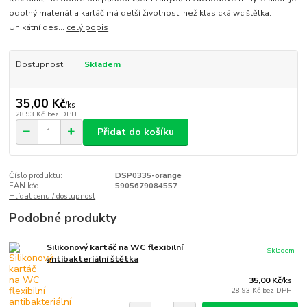
odolný materiál a kartáč má delší životnost, než klasická wc štětka.
Unikátní des...
celý popis
Dostupnost
Skladem
35,00 Kč
/
ks
28,93 Kč
bez DPH
Přidat do košíku
Číslo produktu:
DSP0335-orange
EAN kód:
5905679084557
Hlídat cenu / dostupnost
Podobné produkty
Silikonový kartáč na WC flexibilní
Skladem
antibakteriální štětka
35,00 Kč
/
ks
28,93 Kč
bez DPH