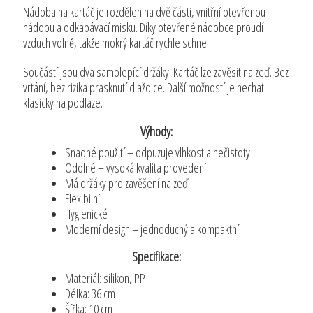
Nádoba na kartáč je rozdělen na dvě části, vnitřní otevřenou
nádobu a odkapávací misku. Díky otevřené nádobce proudí
vzduch volně, takže mokrý kartáč rychle schne.
Součástí jsou dva samolepící držáky. Kartáč lze zavěsit na zeď. Bez
vrtání, bez rizika prasknutí dlaždice. Další možností je nechat
klasicky na podlaze.
Výhody:
Snadné použití – odpuzuje vlhkost a nečistoty
Odolné – vysoká kvalita provedení
Má držáky pro zavěšení na zeď
Flexibilní
Hygienické
Moderní design – jednoduchý a kompaktní
Specifikace:
Materiál: silikon, PP
Délka: 36 cm
Šířka: 10 cm