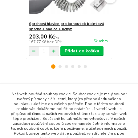
Sprchová hlavice pro kohoutek bidetová
Stolička k 
sprcha + hadice + uchyt
toaletě na
203,00 Kč
69,00 Kč
/
ks
Skladem
167,77 Kč
bez DPH
57,02 Kč
bez
Přidat do košíku
Zboží zařazeno v kategoriích
Náš web používá soubory cookie. Soubor cookie je malý soubor
tvořený písmeny a číslicemi, který (za předpokladu vašeho
Všechny produkty
souhlasu) uložíme do vašeho počítače. Podle těchto souborů
Dům a Zahrada
cookie vás dokážeme odlišit od ostatních uživatelů webu a
přizpůsobit činnost našich webových stránek tak, aby se vám web
Bytové Doplňky
lépe procházel. Současně ho tak můžeme vylepšovat. V našich
zásadách používání souborů cookie najdete úplné informace o
Koupelnové doplňky
typech souborů cookie, které používáme, a účelech jejich použití.
Pokud budete tento web dál e používat, vyjadřujete tím s pou