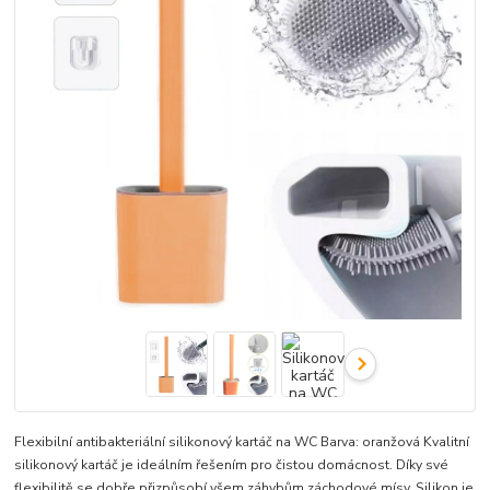
Flexibilní antibakteriální silikonový kartáč na WC Barva: oranžová Kvalitní
silikonový kartáč je ideálním řešením pro čistou domácnost. Díky své
flexibilitě se dobře přizpůsobí všem záhybům záchodové mísy. Silikon je