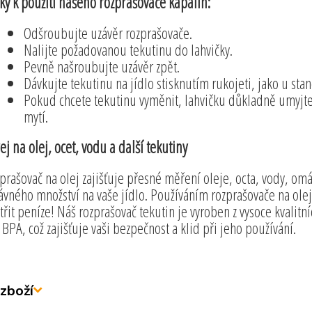
ky k použití našeho rozprašovače kapalin:
Odšroubujte uzávěr rozprašovače.
Nalijte požadovanou tekutinu do lahvičky.
Pevně našroubujte uzávěr zpět.
Dávkujte tekutinu na jídlo stisknutím rukojeti, jako u st
Pokud chcete tekutinu vyměnit, lahvičku důkladně umyj
mytí.
ej na olej, ocet, vodu a další tekutiny
prašovač na olej zajišťuje přesné měření oleje, octa, vody, om
ávného množství na vaše jídlo. Používáním rozprašovače na olej
třit peníze! Náš rozprašovač tekutin je vyroben z vysoce kvalitn
 BPA, což zajišťuje vaši bezpečnost a klid při jeho používání.
zboží