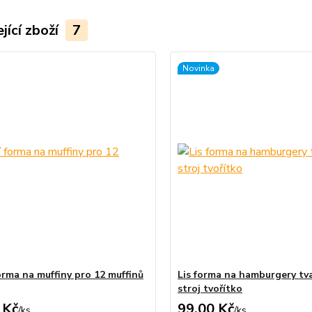
jící zboží
7
Novinka
orma na muffiny pro 12 muffinů
Lis forma na hamburgery tv
stroj tvořítko
 Kč
99,00 Kč
/
ks
/
ks