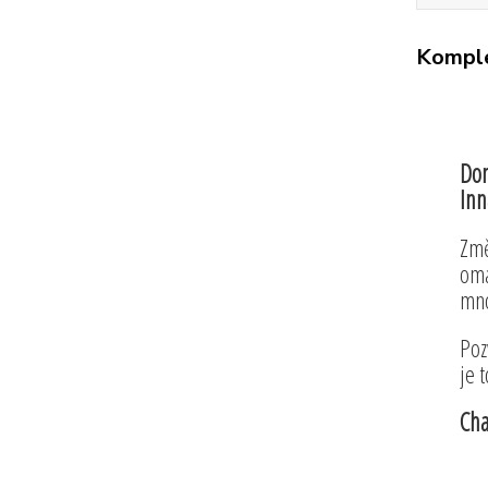
Komple
Dom
Inn
Změ
omá
mno
Poz
je 
Cha