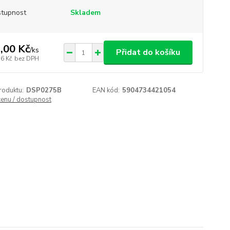
tupnost
Skladem
,00 Kč
/
ks
Přidat do košíku
76 Kč
bez DPH
roduktu:
DSP0275B
EAN kód:
5904734421054
cenu / dostupnost