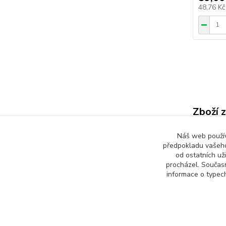
48,76 K
Zboží 
Všech
Náš web používá
předpokladu vašeho
Sklad
od ostatních už
procházel. Součas
informace o typech