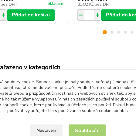
Skladem
č
bez DPH
81,82 Kč
bez DPH
Přidat do košíku
Přidat do ko
zařazeno v kategoriích
ny produkty
Dům a Zahrada
Byto
 soubory cookie. Soubor cookie je malý soubor tvořený písmeny a čísl
 souhlasu) uložíme do vašeho počítače. Podle těchto souborů cookie v
ování potravin
ivatelů webu a přizpůsobit činnost našich webových stránek tak, aby
ně ho tak můžeme vylepšovat. V našich zásadách používání souborů co
 souborů cookie, které používáme, a účelech jejich použití. Pokud bud
používat, vyjadřujete tím s pou žíváním souborů cookie souhlas.
Upravit sběr cookies.
Souhlasím
Nastavení