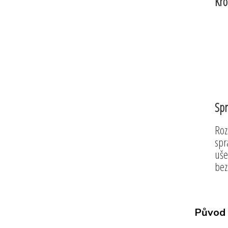
Kro
Spr
Roz
spr
uše
bez
Původ 