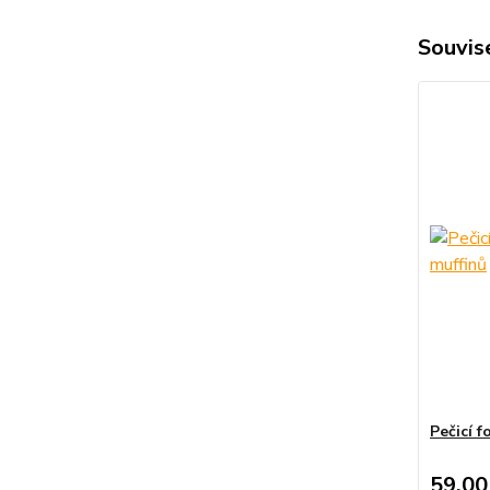
Souvise
Pečicí f
59,00