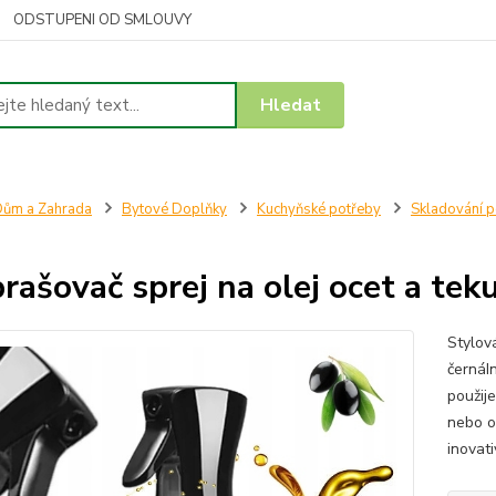
ODSTUPENI OD SMLOUVY
Hledat
ům a Zahrada
Bytové Doplňky
Kuchyňské potřeby
Skladování p
rašovač sprej na olej ocet a tek
Stylov
černáI
použije
nebo o
inovat