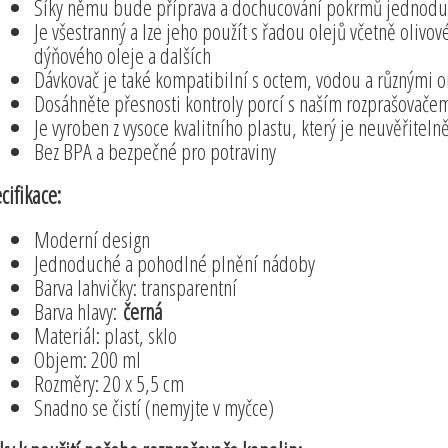
Síky němu bude příprava a dochucování pokrmů jednodušš
Je všestranný a lze jeho použít s řadou olejů včetně oliv
dýňového oleje a dalších
Dávkovač je také kompatibilní s octem, vodou a různými
Dosáhněte přesnosti kontroly porcí s naším rozprašovače
Je vyroben z vysoce kvalitního plastu, který je neuvěřitelně
Bez BPA a bezpečné pro potraviny
cifikace:
Moderní design
Jednoduché a pohodlné plnění nádoby
Barva lahvičky: transparentní
Barva hlavy:
černá
Materiál: plast, sklo
Objem: 200 ml
Rozměry: 20 x 5,5 cm
Snadno se čistí (nemyjte v myčce)