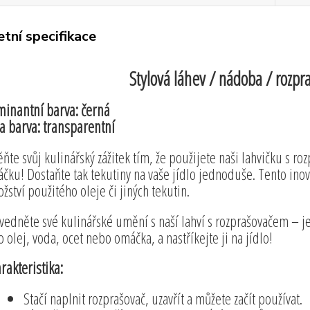
tní specifikace
Stylová láhev / nádoba / rozpr
inantní barva: černá
a barva: transparentní
ňte svůj kulinářský zážitek tím, že použijete naši lahvičku s ro
čku! Dostaňte tak tekutiny na vaše jídlo jednoduše. Tento ino
žství použitého oleje či jiných tekutin.
vedněte své kulinářské umění s naší lahví s rozprašovačem – j
to olej, voda, ocet nebo omáčka, a nastříkejte ji na jídlo!
rakteristika:
Stačí naplnit rozprašovač, uzavřít a můžete začít používat.