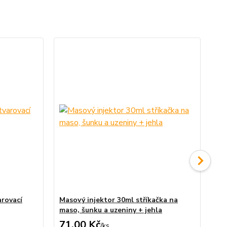
arovací
Masový injektor 30ml stříkačka na
Ne
maso, šunku a uzeniny + jehla
ud
71,00 Kč
89
/
ks