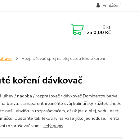
Přihlášení
0
ks
za
0,00 Kč
otravin
Rozprašovač sprej na olej ocet a tekuté koření
uté koření dávkovač
á láhev / nádoba / rozprašovač / dávkovač Dominantní barva:
nna barva: transparentní Změňte svůj kulinářský zážitek tím, že
te naši lahvičku s rozprašovačem, ať už jde o olej, vodu, ocet
máčku! Dostaňte tak tekutiny na vaše jídlo jednoduše. Tento
ivní rozprašovač vám...
celý popis