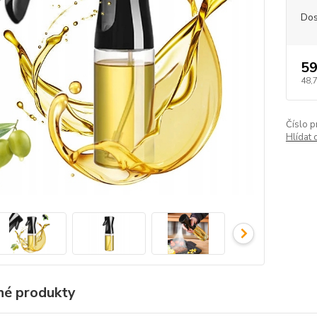
Dos
59
48,
Číslo p
Hlídat 
é produkty