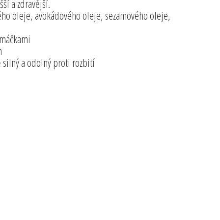
í a zdravější.
ového oleje, avokádového oleje, sezamového oleje,
 omáčkami
m
 silný a odolný proti rozbití