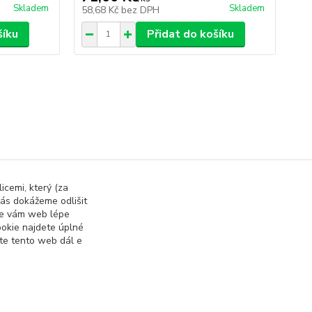
Skladem
Skladem
58,68 Kč
bez DPH
73
šíku
Přidat do košíku
vé Doplňky
Kuchyňské potřeby
icemi, který (za
ás dokážeme odlišit
 se vám web lépe
okie najdete úplné
ete tento web dál e