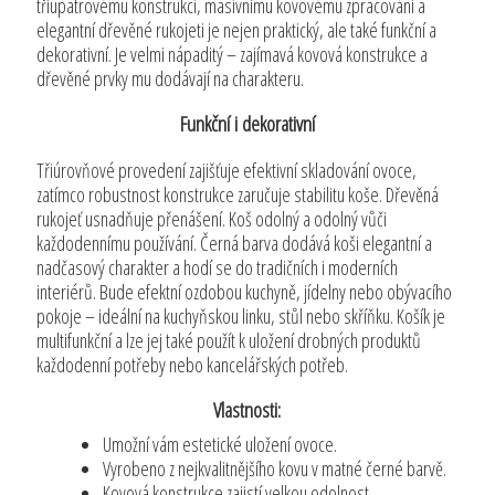
tříupatrovému konstrukci, masivnímu kovovému zpracování a
elegantní dřevěné rukojeti je nejen praktický, ale také funkční a
dekorativní. Je velmi nápaditý – zajímavá kovová konstrukce a
dřevěné prvky mu dodávají na charakteru.
Funkční i dekorativní
Třiúrovňové provedení zajišťuje efektivní skladování ovoce,
zatímco robustnost konstrukce zaručuje stabilitu koše. Dřevěná
rukojeť usnadňuje přenášení. Koš odolný a odolný vůči
každodennímu používání. Černá barva dodává koši elegantní a
nadčasový charakter a hodí se do tradičních i moderních
interiérů. Bude efektní ozdobou kuchyně, jídelny nebo obývacího
pokoje – ideální na kuchyňskou linku, stůl nebo skříňku. Košík je
multifunkční a lze jej také použít k uložení drobných produktů
každodenní potřeby nebo kancelářských potřeb.
Vlastnosti:
Umožní vám estetické uložení ovoce.
Vyrobeno z nejkvalitnějšího kovu v matné černé barvě.
Kovová konstrukce zajistí velkou odolnost.