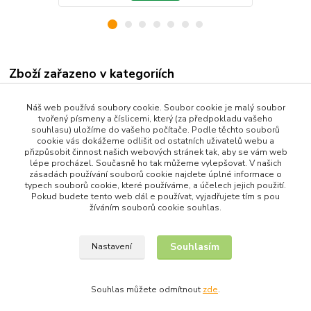
Zboží zařazeno v kategoriích
Všechny produkty
Náš web používá soubory cookie. Soubor cookie je malý soubor
tvořený písmeny a číslicemi, který (za předpokladu vašeho
Dům a Zahrada
souhlasu) uložíme do vašeho počítače. Podle těchto souborů
cookie vás dokážeme odlišit od ostatních uživatelů webu a
Bytové Doplňky
přizpůsobit činnost našich webových stránek tak, aby se vám web
lépe procházel. Současně ho tak můžeme vylepšovat. V našich
Kuchyňské potřeby
zásadách používání souborů cookie najdete úplné informace o
Skladování potravin
typech souborů cookie, které používáme, a účelech jejich použití.
Pokud budete tento web dál e používat, vyjadřujete tím s pou
žíváním souborů cookie souhlas.
Souhlasím
Nastavení
Upravit sběr cookies.
Souhlas můžete odmítnout
zde
.
Vytvořeno na
Eshop-rychle.cz