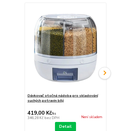
Dávkovač otočná nádoba pro skladování
Rozprašovač 
suchých potravin bílý
dávkovač 50
419,00 Kč
179,00 K
/
ks
Není skladem
346,28 Kč
bez DPH
147,93 Kč
be
Detail