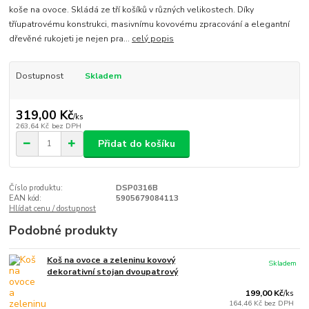
koše na ovoce. Skládá ze tří košíků v různých velikostech. Díky
tříupatrovému konstrukci, masivnímu kovovému zpracování a elegantní
dřevěné rukojeti je nejen pra...
celý popis
Dostupnost
Skladem
319,00 Kč
/
ks
263,64 Kč
bez DPH
Přidat do košíku
Číslo produktu:
DSP0316B
EAN kód:
5905679084113
Hlídat cenu / dostupnost
Podobné produkty
Koš na ovoce a zeleninu kovový
Skladem
dekorativní stojan dvoupatrový
199,00 Kč
/
ks
164,46 Kč
bez DPH