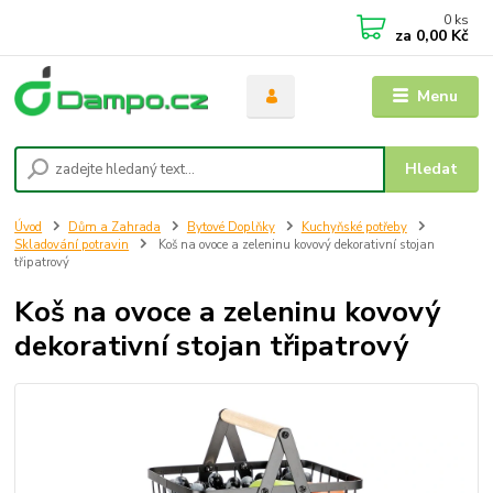
0
ks
za
0,00 Kč
Menu
Hledat
Úvod
Dům a Zahrada
Bytové Doplňky
Kuchyňské potřeby
Skladování potravin
Koš na ovoce a zeleninu kovový dekorativní stojan
třipatrový
Koš na ovoce a zeleninu kovový
dekorativní stojan třipatrový