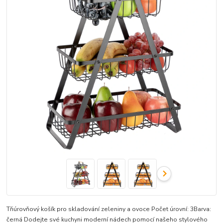
Třiúrovňový košík pro skladování zeleniny a ovoce Počet úrovní: 3Barva:
černá Dodejte své kuchyni moderní nádech pomocí našeho stylového