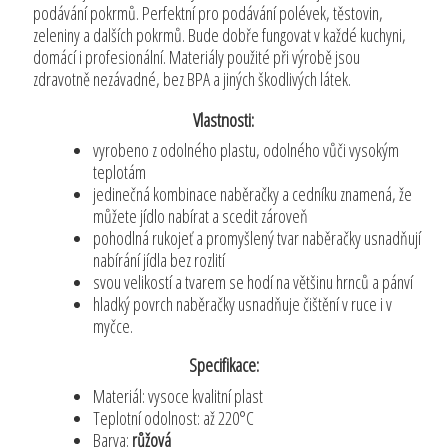
podávání pokrmů. Perfektní pro podávání polévek, těstovin,
zeleniny a dalších pokrmů. Bude dobře fungovat v každé kuchyni,
domácí i profesionální. Materiály použité při výrobě jsou
zdravotně nezávadné, bez BPA a jiných škodlivých látek.
Vlastnosti:
vyrobeno z odolného plastu, odolného vůči vysokým
teplotám
jedinečná kombinace naběračky a cedníku znamená, že
můžete jídlo nabírat a scedit zároveň
pohodlná rukojeť a promyšlený tvar naběračky usnadňují
nabírání jídla bez rozlití
svou velikostí a tvarem se hodí na většinu hrnců a pánví
hladký povrch naběračky usnadňuje čištění v ruce i v
myčce.
Specifikace:
Materiál: vysoce kvalitní plast
Teplotní odolnost: až 220°C
Barva:
růžová