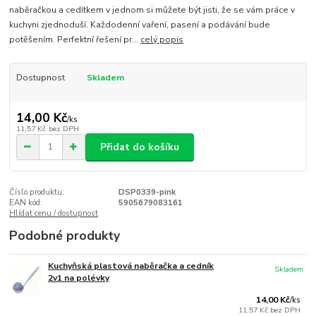
naběračkou a cedítkem v jednom si můžete být jisti, že se vám práce v
kuchyni zjednoduší. Každodenní vaření, pasení a podávání bude
potěšením. Perfektní řešení pr...
celý popis
Dostupnost
Skladem
14,00 Kč
/
ks
11,57 Kč
bez DPH
Přidat do košíku
Číslo produktu:
DSP0339-pink
EAN kód:
5905679083161
Hlídat cenu / dostupnost
Podobné produkty
Kuchyňská plastová naběračka a cedník
Skladem
2v1 na polévky
14,00 Kč
/
ks
11,57 Kč
bez DPH