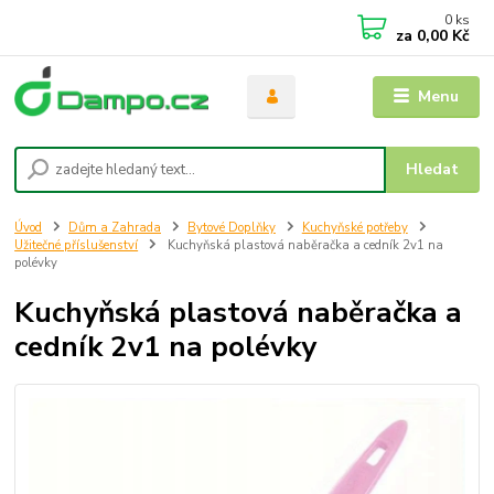
0
ks
za
0,00 Kč
Menu
Hledat
Úvod
Dům a Zahrada
Bytové Doplňky
Kuchyňské potřeby
Užitečné příslušenství
Kuchyňská plastová naběračka a cedník 2v1 na
polévky
Kuchyňská plastová naběračka a
cedník 2v1 na polévky