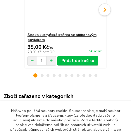
Široká kuchyňská stěrka se silikonovým
Nerezova ná
povlakem
výlevka na v
35,00 Kč
11,00 Kč
/
ks
Skladem
28,93 Kč
bez DPH
9,09 Kč
bez 
Přidat do košíku
Zboží zařazeno v kategoriích
Všechny produkty
Náš web používá soubory cookie. Soubor cookie je malý soubor
Dům a Zahrada
tvořený písmeny a číslicemi, který (za předpokladu vašeho
souhlasu) uložíme do vašeho počítače. Podle těchto souborů
Bytové Doplňky
cookie vás dokážeme odlišit od ostatních uživatelů webu a
přizpůsobit činnost našich webových stránek tak, aby se vám web