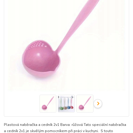
Plastová naběračka a cedník 2v1 Barva: růžová Tato speciální naběračka
a cedník 2v1 je skvělým pomocníkem při práci v kuchyni. S touto