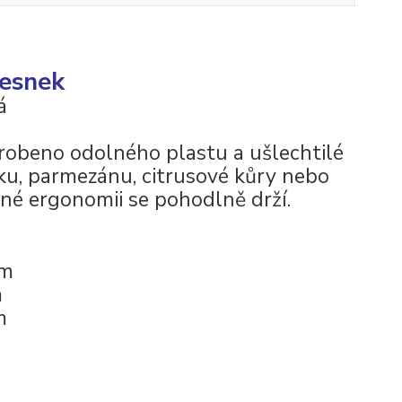
česnek
á
yrobeno odolného plastu a ušlechtilé
eku, parmezánu, citrusové kůry nebo
né ergonomii se pohodlně drží.
cm
m
m