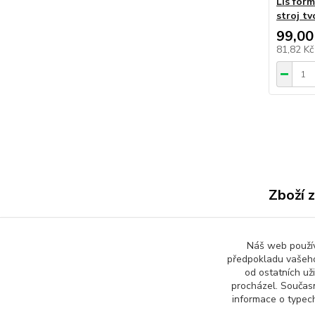
Lis for
stroj tv
99,00
81,82 K
Zboží 
Všech
Náš web používá
Užite
předpokladu vašeho
od ostatních už
procházel. Součas
informace o typech