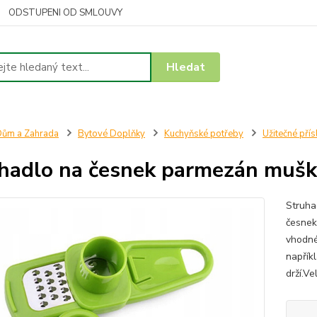
ODSTUPENI OD SMLOUVY
Hledat
ům a Zahrada
Bytové Doplňky
Kuchyňské potřeby
Užitečné přís
hadlo na česnek parmezán mušká
Struha
česnek
vhodné
napřík
drží.Ve