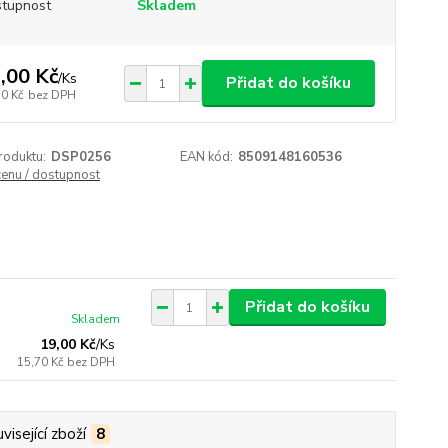
tupnost
Skladem
,00 Kč
/
Ks
Přidat do košíku
70 Kč
bez DPH
roduktu:
DSP0256
EAN kód:
8509148160536
cenu / dostupnost
Přidat do košíku
Skladem
19,00 Kč
/
Ks
15,70 Kč
bez DPH
visející zboží
8