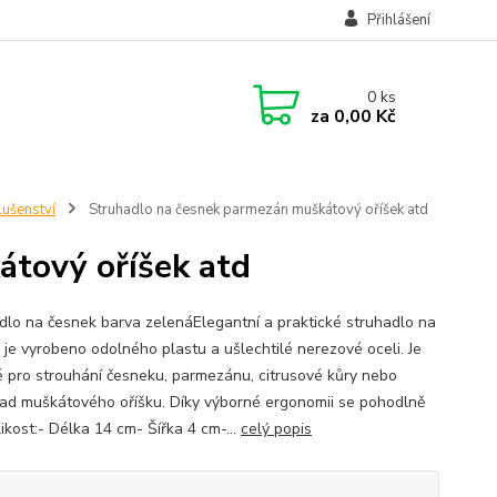
Přihlášení
0
ks
za
0,00 Kč
lušenství
Struhadlo na česnek parmezán muškátový oříšek atd
tový oříšek atd
dlo na česnek barva zelenáElegantní a praktické struhadlo na
 je vyrobeno odolného plastu a ušlechtilé nerezové oceli. Je
 pro strouhání česneku, parmezánu, citrusové kůry nebo
lad muškátového oříšku. Díky výborné ergonomii se pohodlně
likost:- Délka 14 cm- Šířka 4 cm-...
celý popis