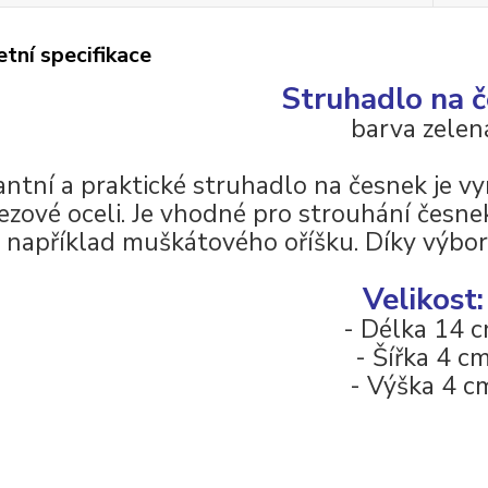
tní specifikace
Struhadlo na 
barva zelen
antní a praktické struhadlo na česnek je v
ezové oceli. Je vhodné pro strouhání česn
například muškátového oříšku. Díky výbor
Velikost:
- Délka 14 
- Šířka 4 c
- Výška 4 c