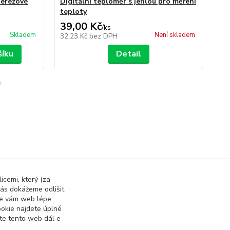
nerezové
Digitální teploměr s jehlou pro měření
Ma
teploty
mas
39,00 Kč
71
/
ks
Skladem
Není skladem
32,23 Kč
bez DPH
58
šíku
Detail
vé Doplňky
Kuchyňské potřeby
icemi, který (za
ás dokážeme odlišit
 se vám web lépe
okie najdete úplné
ete tento web dál e