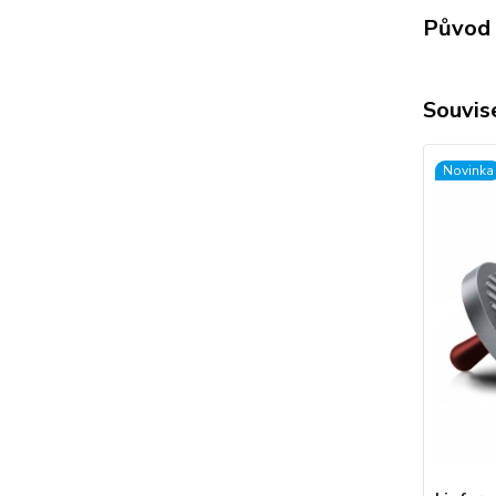
Původ 
Souvise
Novinka