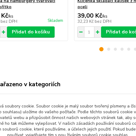
ma na hamburgery tvarovací
Klíčenka skládací kalíšek z 
ořítko
oceli
 Kč
39,00 Kč
/
ks
/
ks
Skladem
č
bez DPH
32,23 Kč
bez DPH
Přidat do košíku
Přidat do ko
zařazeno v kategoriích
ny produkty
Dům a Zahrada
Byto
 soubory cookie. Soubor cookie je malý soubor tvořený písmeny a čísl
čné příslušenství
 souhlasu) uložíme do vašeho počítače. Podle těchto souborů cookie v
ivatelů webu a přizpůsobit činnost našich webových stránek tak, aby
ně ho tak můžeme vylepšovat. V našich zásadách používání souborů co
 souborů cookie, které používáme, a účelech jejich použití. Pokud bud
používat, vyjadřujete tím s pou žíváním souborů cookie souhlas.