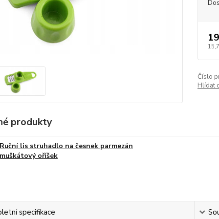
Dos
19
15,
Číslo p
Hlídat 
é produkty
Ruční lis struhadlo na česnek parmezán
muškátový oříšek
etní specifikace
Sou