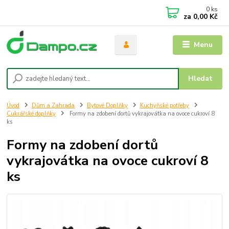
0
ks
za
0,00 Kč
Menu
Hledat
Úvod
Dům a Zahrada
Bytové Doplňky
Kuchyňské potřeby
Cukrářské doplňky
Formy na zdobení dortů vykrajovátka na ovoce cukroví 8
ks
Formy na zdobení dortů
vykrajovátka na ovoce cukroví 8
ks