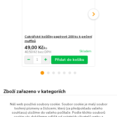
Cukrářské košíčky papírové 200 ks k pečení
Silikonové k
muffinů
forma 6 kus
49,00 Kč
23,00 Kč
/
ks
Skladem
40,50 Kč
bez DPH
19,01 Kč
bez
Přidat do košíku
Zboží zařazeno v kategoriích
Všechny produkty
Náš web používá soubory cookie. Soubor cookie je malý soubor
tvořený písmeny a číslicemi, který (za předpokladu vašeho
Dům a Zahrada
souhlasu) uložíme do vašeho počítače. Podle těchto souborů
cookie vás dokážeme odlišit od ostatních uživatelů webu a