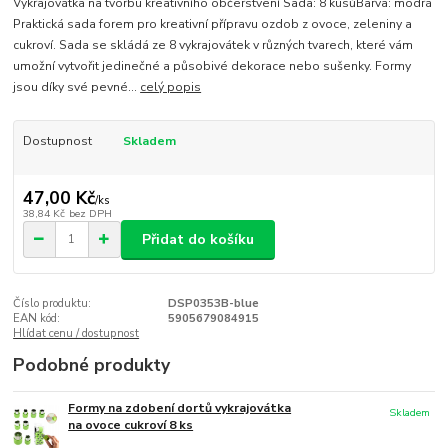
Vykrajovátka na tvorbu kreativního občerstvení Sada: 8 kusůBarva: modrá
Praktická sada forem pro kreativní přípravu ozdob z ovoce, zeleniny a
cukroví. Sada se skládá ze 8 vykrajovátek v různých tvarech, které vám
umožní vytvořit jedinečné a působivé dekorace nebo sušenky. Formy
jsou díky své pevné...
celý popis
Dostupnost
Skladem
47,00 Kč
/
ks
38,84 Kč
bez DPH
Přidat do košíku
Číslo produktu:
DSP0353B-blue
EAN kód:
5905679084915
Hlídat cenu / dostupnost
Podobné produkty
Formy na zdobení dortů vykrajovátka
Skladem
na ovoce cukroví 8 ks