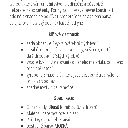
tvarech, které vám umožní vytvořit jedinečné a působivé
dekorace nebo sušenky. Formy jsou díky své pevné konstrukci
odolné a snadno se používají. Moderní design a zelená barva
dělají z forem stylový doplněk každé kuchyně.
Klíčové vlastnosti:
sada obsahuje 8 vykrajovátek různých tvarů
ideální pro krájení ovoce, zeleniny, sušenek, dortů a
dalších potravinářských výrobků
vysoce kvalitní zpracování z odolného materiálu, odolného
proti poškození
vyrobeno z materiálů, které jsou bezpečné a schválené
pro styk s potravinami
snadné mytí v ruce i v myčce
Specifikace:
Obsah sady:
8 kusů
formiček různých tvarů
Materiál: nerezová ocel a plast
Počet vykrajovátek: 8 kusů
Dostupné barvy:
MODRÁ