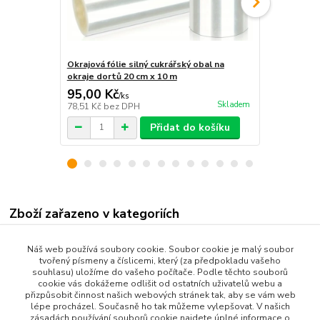
Okrajová fólie silný cukrářský obal na
Pečicí forma
okraje dortů 20 cm x 10 m
95,00 Kč
59,00 Kč
/
ks
Skladem
78,51 Kč
bez DPH
48,76 Kč
bez
Přidat do košíku
Zboží zařazeno v kategoriích
Všechny produkty
Náš web používá soubory cookie. Soubor cookie je malý soubor
tvořený písmeny a číslicemi, který (za předpokladu vašeho
Dům a Zahrada
souhlasu) uložíme do vašeho počítače. Podle těchto souborů
cookie vás dokážeme odlišit od ostatních uživatelů webu a
Bytové Doplňky
přizpůsobit činnost našich webových stránek tak, aby se vám web
Kuchyňské potřeby
lépe procházel. Současně ho tak můžeme vylepšovat. V našich
zásadách používání souborů cookie najdete úplné informace o