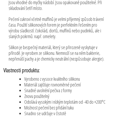
Jsou vhodné do myčky nádobí. Jsou opakovaně použitelné. Při
skladování šetří místo.
Pečení cukroví včetně muffinů je velmi příjemný způsob trávení
času. Použití silikonových forem je perfektním řešením pro
výrobu sladkostí: čokolád, dortů, muffinů nebo pudinků, ale i
slaných pokrmů: např. omelety.
Silikon je bezpečný materiál, který se přirozeně vyskytuje v
přírodě. Je vyroben ze silikonu. Nemnoží se na něm bakterie,
nepřenáší pachy a je chemicky neutrální (nezpůsobuje alergie).
Vlastnosti produktu:
Vyrobeno z vysoce kvalitního silikonu
Materiál zajišťuje rovnoměrné pečení
Snadné uvolnění pečiva z formy
Znovu použitelný
Odolává vysokým i nízkým teplotám od -40 do +200°C
Možnost pečení bez přidání tuku
Snadno se udržuje v čistotě