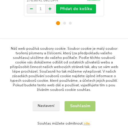
276,86 Kč
bez DPH
65,29 Kč
bez
Přidat do košíku
Zboží zařazeno v kategoriích
Náš web používá soubory cookie. Soubor cookie je malý soubor
Všechny produkty
tvořený písmeny a číslicemi, který (za předpokladu vašeho
souhlasu) uložíme do vašeho počítače. Podle těchto souborů
Dům a Zahrada
cookie vás dokážeme odlišit od ostatních uživatelů webu a
přizpůsobit činnost našich webových stránek tak, aby se vám web
Organizace a skladování
lépe procházel. Současně ho tak můžeme vylepšovat. V našich
zásadách používání souborů cookie najdete úplné informace o
Stojany na oblečení a boty
typech souborů cookie, které používáme, a účelech jejich použití.
Pokud budete tento web dál e používat, vyjadřujete tím s pou
žíváním souborů cookie souhlas.
Souhlasím
Nastavení
Upravit sběr cookies.
Souhlas můžete odmítnout
zde
.
Vytvořeno na
Eshop-rychle.cz