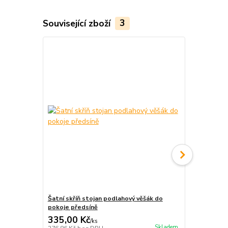
Související zboží
3
Šatní skříň stojan podlahový věšák do
Police a bot
pokoje předsíně
boty 72 cm
335,00 Kč
79,00 Kč
/
ks
Skladem