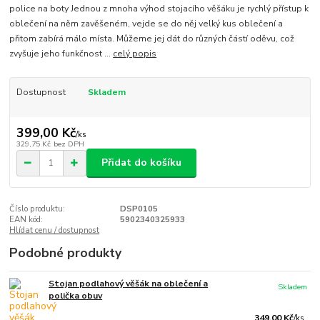
police na boty Jednou z mnoha výhod stojacího věšáku je rychlý přístup k
oblečení na něm zavěšeném, vejde se do něj velký kus oblečení a
přitom zabírá málo místa. Můžeme jej dát do různých částí oděvu, což
zvyšuje jeho funkčnost ...
celý popis
Dostupnost
Skladem
399,00 Kč
/
ks
329,75 Kč
bez DPH
Přidat do košíku
Číslo produktu:
DSP0105
EAN kód:
5902340325933
Hlídat cenu / dostupnost
Podobné produkty
Stojan podlahový věšák na oblečení a
Skladem
polička obuv
349,00 Kč
/
ks