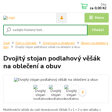
0
ks
za
0,00 Kč
Menu
Hledat
Úvod
Dům a Zahrada
Organizace a skladování
Stojany na oblečení a
boty
Dvojitý stojan podlahový věšák na oblečení a obuv
Dvojitý stojan podlahový věšák
na oblečení a obuv
Multifunkční věšák do vaší domácnosti Věšák 3 v 1 = 2 x rám věšáku +