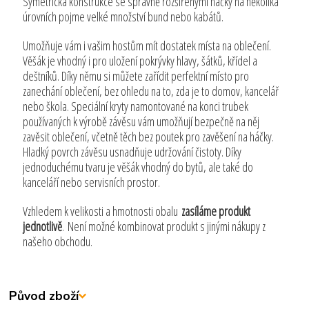
Symetrická konstrukce se správně rozšířenými háčky na několika
úrovních pojme velké množství bund nebo kabátů.
Umožňuje vám i vašim hostům mít dostatek místa na oblečení.
Věšák je vhodný i pro uložení pokrývky hlavy, šátků, křídel a
deštníků. Díky němu si můžete zařídit perfektní místo pro
zanechání oblečení, bez ohledu na to, zda je to domov, kancelář
nebo škola. Speciální kryty namontované na konci trubek
používaných k výrobě závěsu vám umožňují bezpečně na něj
zavěsit oblečení, včetně těch bez poutek pro zavěšení na háčky.
Hladký povrch závěsu usnadňuje udržování čistoty. Díky
jednoduchému tvaru je věšák vhodný do bytů, ale také do
kanceláří nebo servisních prostor.
Vzhledem k velikosti a hmotnosti obalu
zasíláme produkt
jednotlivě
. Není možné kombinovat produkt s jinými nákupy z
našeho obchodu.
Původ zboží