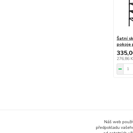
Šatní s
pokoje 
335,0
276,86 
Zboží 
Náš web používá
předpokladu vašeho
Všech