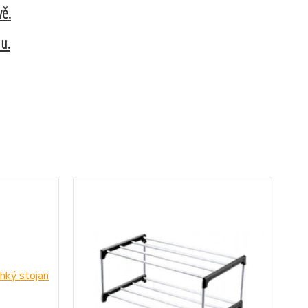
vě.
u.