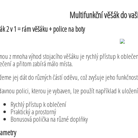
Multifunkční věšák do vaš
ák 2 v 1 = rám věšáku + police na boty
nou z mnoha výhod stojacího věšáku je rychlý přístup k obleče
ečení a přitom zabírá málo místa.
eme jej dát do různých částí oděvu, což zvyšuje jeho funkčnost 
davnou polici, kterou je vybaven, lze použít například k uložení
Rychlý přístup k oblečení
Praktický a prostorný
Bonusová polička na různé doplňky
ametry