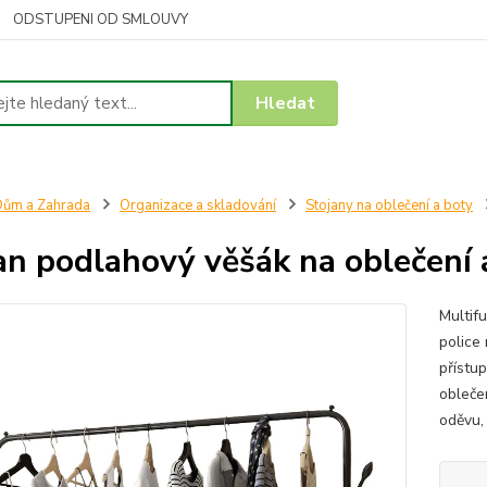
ODSTUPENI OD SMLOUVY
Hledat
ům a Zahrada
Organizace a skladování
Stojany na oblečení a boty
an podlahový věšák na oblečení 
Multif
police
přístu
obleče
oděvu, 