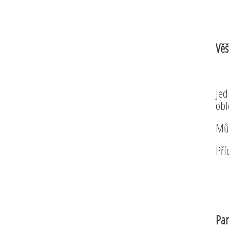
Věš
Jed
obl
Můž
Pří
Par