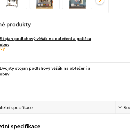
é produkty
Stojan podlahový věšák na oblečení a polička
obuv
Dvojitý stojan podlahový věšák na oblečení a
obuv
etní specifikace
Sou
tní specifikace