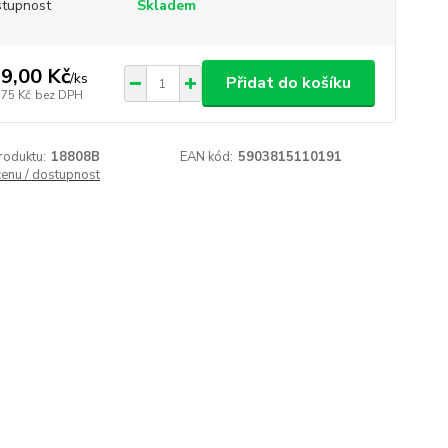
tupnost
Skladem
9,00 Kč
/
ks
Přidat do košíku
,75 Kč
bez DPH
roduktu:
18808B
EAN kód:
5903815110191
cenu / dostupnost