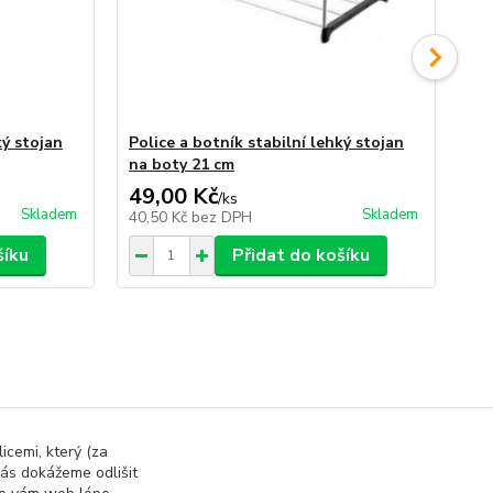
ký stojan
Police a botník stabilní lehký stojan
12 
na boty 21 cm
bíl
49,00 Kč
29
/
ks
Skladem
Skladem
40,50 Kč
bez DPH
24
šíku
Přidat do košíku
icemi, který (za
ás dokážeme odlišit
nizace a skladování
Stojany na oblečení a boty