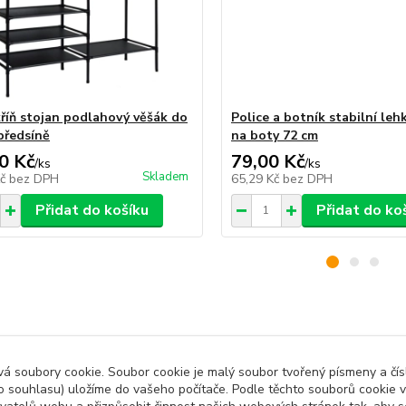
kříň stojan podlahový věšák do
Police a botník stabilní leh
předsíně
na boty 72 cm
0 Kč
79,00 Kč
/
ks
/
ks
Skladem
Kč
bez DPH
65,29 Kč
bez DPH
Přidat do košíku
Přidat do ko
zařazeno v kategoriích
 soubory cookie. Soubor cookie je malý soubor tvořený písmeny a čísl
 souhlasu) uložíme do vašeho počítače. Podle těchto souborů cookie v
ny produkty
Dům a Zahrada
Orga