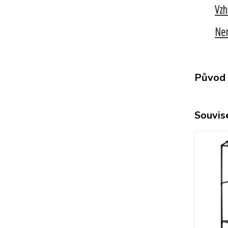
Vzh
Nen
Původ 
Souvise