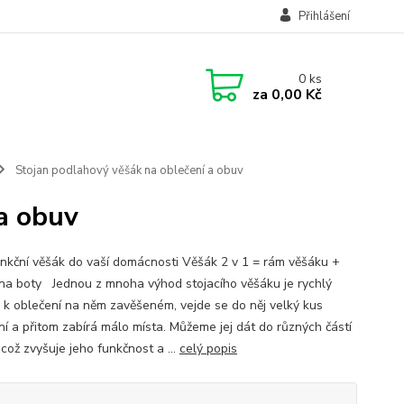
Přihlášení
0
ks
za
0,00 Kč
Stojan podlahový věšák na oblečení a obuv
a obuv
unkční věšák do vaší domácnosti Věšák 2 v 1 = rám věšáku +
 na boty Jednou z mnoha výhod stojacího věšáku je rychlý
p k oblečení na něm zavěšeném, vejde se do něj velký kus
ní a přitom zabírá málo místa. Můžeme jej dát do různých částí
což zvyšuje jeho funkčnost a ...
celý popis