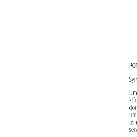
POS
Sym
Umo
kří
dom
umo
usn
ser