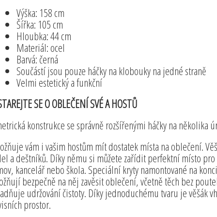
Výška: 158 cm
Šířka: 105 cm
Hloubka: 44 cm
Materiál: ocel
Barvá: černá
Součástí jsou pouze háčky na klobouky na jedné straně
Velmi estetický a funkční
TAREJTE SE O OBLEČENÍ SVÉ A HOSTŮ
etrická konstrukce se správně rozšířenými háčky na několika 
žňuje vám i vašim hostům mít dostatek místa na oblečení. Věšák
del a deštníků. Díky němu si můžete zařídit perfektní místo pro
ov, kancelář nebo škola. Speciální kryty namontované na konc
žňují bezpečně na něj zavěsit oblečení, včetně těch bez poute
adňuje udržování čistoty. Díky jednoduchému tvaru je věšák vh
visních prostor.