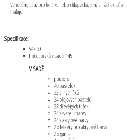
Vánocům, ať už pro holčiku nebo chlapečka, jenž si rád kreslí a
maluje.
Specifikace:
Věk: 3+
Počet prvků v sadě: 145
V SADĚ
pouzdro
40 pastelek
33 silných fixů
24 olejových pastelů
28 dřevěných tužek
24 akvarelu barev
24 x akrylové barvy
2 x Mixéry pro akrylové barvy
2 x guma