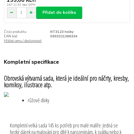
/
ks
247,11 Kč
bez DPH
Přidat do košíku
Číslo produktu:
NT3123 holky
EAN kód:
5903321366334
Hlídat cenu / dostupnost
Kompletní specifikace
Obrovská výtvarná sada, která je ideální pro náčrty, kresby,
komiksy, ilustrace atp.
růžové dívky
Kompletní velká sada 145 ks potřeb pro malé malíře. Jedná se
hezký dárek na malování pro dítě k narozeninám, k svátku nebo k