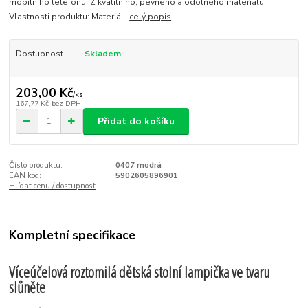
mobilního telefonu. Z kvalitního, pevného a odolného materiálu.
Vlastnosti produktu: Materiá...
celý popis
Dostupnost
Skladem
203,00 Kč
/
ks
167,77 Kč
bez DPH
Přidat do košíku
Číslo produktu:
0407 modrá
EAN kód:
5902605896901
Hlídat cenu / dostupnost
Kompletní specifikace
Víceúčelová roztomilá dětská stolní lampička ve tvaru
slůněte