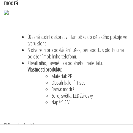
modrá
Úžasná stolní dekorativní lampička do dětského pokoje ve
tvaru slona.
S otvorem pro odkládání tužek, per apod., s plochou na
odložení mobilního telefonu.
Z kvalitního, pevného a odolného materiálu.
Vlastnosti produktu:
Materiál: PP
Obsah balení: 1 set
Barva: modrá
Zdroj světla: LED žárovky
Napětí: 5 V
Původ zboží