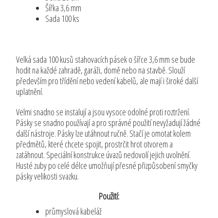
Šířka 3,6 mm
Sada 100 ks
Velká sada 100 kusů stahovacích pásek o šířce 3,6 mm se bude
hodit na každé zahradě, garáži, domě nebo na stavbě. Slouží
především pro třídění nebo vedení kabelů, ale mají i široké další
uplatnění.
Velmi snadno se instalují a jsou vysoce odolné proti roztržení.
Pásky se snadno používají a pro správné použití nevyžadují žádné
další nástroje. Pásky lze utáhnout ručně. Stačí je omotat kolem
předmětů, které chcete spojit, prostrčit hrot otvorem a
zatáhnout. Speciální konstrukce úvazů nedovolí jejich uvolnění.
Husté zuby po celé délce umožňují přesné přizpůsobení smyčky
pásky velikosti svazku.
Použití:
průmyslová kabeláž