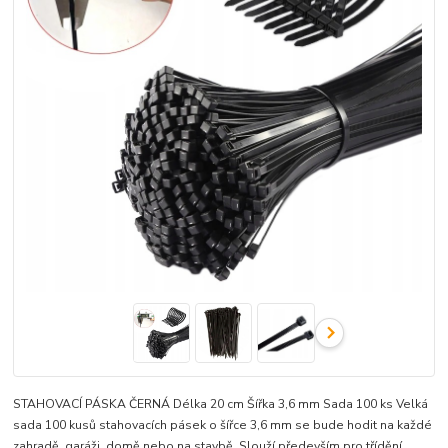
STAHOVACÍ PÁSKA ČERNÁ Délka 20 cm Šířka 3,6 mm Sada 100 ks Velká
sada 100 kusů stahovacích pásek o šířce 3,6 mm se bude hodit na každé
zahradě, garáži, domě nebo na stavbě. Slouží především pro třídění