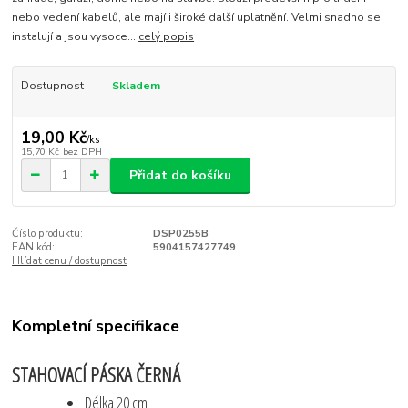
nebo vedení kabelů, ale mají i široké další uplatnění. Velmi snadno se
instalují a jsou vysoce...
celý popis
Dostupnost
Skladem
19,00 Kč
/
ks
15,70 Kč
bez DPH
Přidat do košíku
Číslo produktu:
DSP0255B
EAN kód:
5904157427749
Hlídat cenu / dostupnost
Kompletní specifikace
STAHOVACÍ PÁSKA ČERNÁ
Délka 20 cm