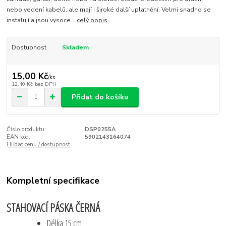
nebo vedení kabelů, ale mají i široké další uplatnění. Velmi snadno se
instalují a jsou vysoce...
celý popis
Dostupnost
Skladem
15,00 Kč
/
ks
12,40 Kč
bez DPH
Přidat do košíku
Číslo produktu:
DSP0255A
EAN kód:
5902143164074
Hlídat cenu / dostupnost
Kompletní specifikace
STAHOVACÍ PÁSKA ČERNÁ
Délka 15 cm