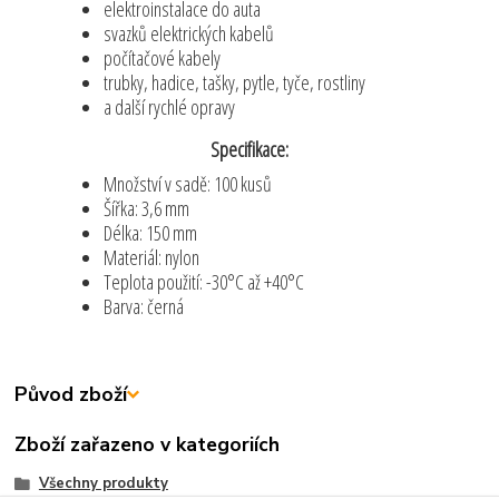
elektroinstalace do auta
svazků elektrických kabelů
počítačové kabely
trubky, hadice, tašky, pytle, tyče, rostliny
a další rychlé opravy
Specifikace:
Množství v sadě: 100 kusů
Šířka: 3,6 mm
Délka: 150 mm
Materiál: nylon
Teplota použití: -30°C až +40°C
Barva: černá
Původ zboží
Zboží zařazeno v kategoriích
Všechny produkty