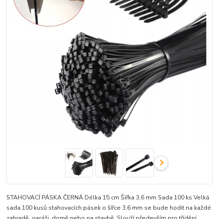
STAHOVACÍ PÁSKA ČERNÁ Délka 15 cm Šířka 3,6 mm Sada 100 ks Velká
sada 100 kusů stahovacích pásek o šířce 3,6 mm se bude hodit na každé
zahradě, garáži, domě nebo na stavbě. Slouží především pro třídění