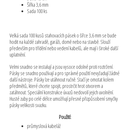
Šířka 3,6 mm
Sada 100 ks
Velká sada 100 kusů stahovacích pásek o šířce 3,6 mm se bude
hodit na každé zahradě, garáži, domě nebo na stavbě. Slouží
především pro třídění nebo vedení kabelů, ale mají i široké další
uplatnění.
Velmi snadno se instalují a jsou vysoce odolné proti roztržení.
Pásky se snadno používají a pro správné použití nevyžadují žádné
další nástroje. Pásky lze utáhnout ručně. Stačí je omotat kolem
předmětů, které chcete spojit, prostrčit hrot otvorem a
zatáhnout. Speciální konstrukce úvazů nedovolí jejich uvolnění.
Husté zuby po celé délce umožňují přesné přizpůsobení smyčky
pásky velikosti svazku.
Použití:
průmyslová kabeláž