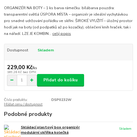
ORGANIZÉR NA BOTY – 1 ks barva rámečku: bílábarva pouzdra:
transparentní světlá ÚSPORA MÍSTA – organizér je ideální vychytávkou
pro snadné udržování pořádku ve skříni. ŠIROKÉ VYUŽITÍ – úložný prostor
hodí jak na boty (od podpatků až po kozačky), oblečení knih hraček, tak i
na nářadí. LZE JE KOMBIN...
celý popis
Dostupnost
Skladem
229,00 Kč
/
ks
189,26 Kč
bez DPH
Přidat do košíku
Číslo produktu:
DSP0232W
Hlídat cenu / dostupnost
Podobné produkty
Skládací plastový box organizér
Skladem
modulární skříňka kolečká