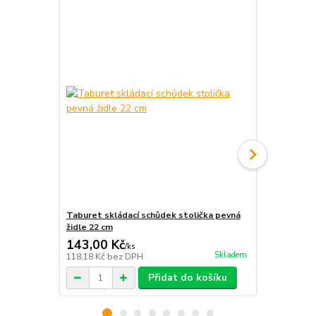
Taburet skládací schůdek stolička pevná
Šatní skříň 
židle 22 cm
pokoje před
143,00 Kč
335,00 K
/
ks
Skladem
118,18 Kč
bez DPH
276,86 Kč
be
Přidat do košíku