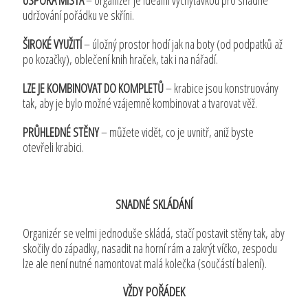
udržování pořádku ve skříni.
ŠIROKÉ VYUŽITÍ
– úložný prostor hodí jak na boty (od podpatků až
po kozačky), oblečení knih hraček, tak i na nářadí.
LZE JE KOMBINOVAT DO KOMPLETŮ
– krabice jsou konstruovány
tak, aby je bylo možné vzájemně kombinovat a tvarovat věž.
PRŮHLEDNÉ STĚNY
– můžete vidět, co je uvnitř, aniž byste
otevřeli krabici.
SNADNÉ SKLÁDÁNÍ
Organizér se velmi jednoduše skládá, stačí postavit stěny tak, aby
skočily do západky, nasadit na horní rám a zakrýt víčko, zespodu
lze ale není nutné namontovat malá kolečka (součástí balení).
VŽDY POŘÁDEK