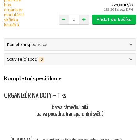
229,00 Kč
/
ks
189,26 Kč
bez DPH
Přidat do košíku
Kompletní specifikace
Související zboží
8
Kompletní specifikace
ORGANIZÉR NA BOTY – 1 ks
barva rámečku: bílá
barva pouzdra: transparentní světlá
ÚSPORA MÍSTA
– organizér je ideální vychytávkou pro snadné