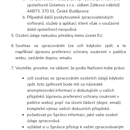
společností Golemos s.r.o., sídlem Zátkovo nábřeží
448/73, 370 01, České Budějovice
Případně další poskytovatelé zpracovatelských
softwarů, služeb a aplikací, které však v současné
době společnost nevyužívá.
Osobní údaje nebudou předány mimo území EU.
Souhlas se zpracováním lze vzít kdykoliv zpět, a to
například úpravou preferencí ochrany soukromí v patičce
webu, zasláním dopisu, emailu.
Vezměte, prosíme, na vědomí, že podle Nařízení máte právo:
vzít souhlas se zpracováním osobních údajů kdykoliv
zpět, toto zpětvzetí bude mít za následek
anonymizování informací o diskutujícím u vašich
příspěvků (úpravou preferencí ochrany soukromí v
patičce webu), popř. na slovní žádost (dopis, email)
kompletní výmaz vašich diskuzních příspěvků.
požadovat po Správci informaci, jaké vaše osobní
údaje zpracovává
vyžádat si u Správce přístup k vašim zpracovávaným