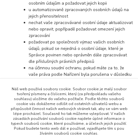
osobním údajům a požadovat jejich kopii
u automatizovaně zpracovaných osobních údajů na
jejich přenositelnost
nechat vaše zpracovávané osobní údaje aktualizovat
nebo opravit, popřípadě požadovat omezení jejich
zpracování
požadovat po společnosti výmaz vašich osobních
údajů, pokud se nejedná o osobní údaje, které je
Správce povinen nebo oprávněn dále zpracovávat
dle příslušných právních předpisů
na účinnou soudní ochranu, pokud máte za to, že
vaše práva podle Nařízení byla porušena v důsledku
zpracování vašich osobních údajů v rozporu s tímto
Nařízením
Náš web používá soubory cookie. Soubor cookie je malý soubor
v případě pochybností o dodržování povinností
tvořený písmeny a číslicemi, který (za předpokladu vašeho
souhlasu) uložíme do vašeho počítače. Podle těchto souborů
souvisejících se zpracováním osobních údajů se
cookie vás dokážeme odlišit od ostatních uživatelů webu a
obrátit na Správce nebo na Úřad pro ochranu
přizpůsobit činnost našich webových stránek tak, aby se vám web
osobních údajů
lépe procházel. Současně ho tak můžeme vylepšovat. V našich
zásadách používání souborů cookie najdete úplné informace o
typech souborů cookie, které používáme, a účelech jejich použití.
Pokud budete tento web dál e používat, vyjadřujete tím s pou
žíváním souborů cookie souhlas.