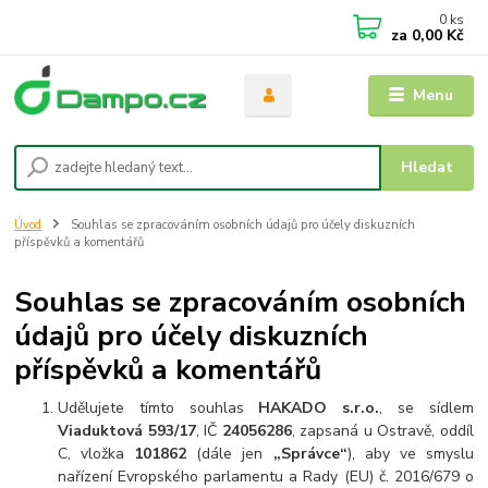
0
ks
za
0,00 Kč
Menu
Hledat
Úvod
Souhlas se zpracováním osobních údajů pro účely diskuzních
příspěvků a komentářů
Souhlas se zpracováním osobních
údajů pro účely diskuzních
příspěvků a komentářů
Udělujete tímto souhlas
HAKADO s.r.o.
, se sídlem
Viaduktová 593/17
, IČ
24056286
, zapsaná u Ostravě, oddíl
C, vložka
101862
(dále jen
„Správce“
), aby ve smyslu
nařízení Evropského parlamentu a Rady (EU) č. 2016/679 o