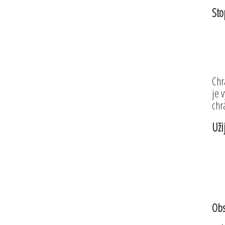
Sto
Chr
je 
chr
Uži
Obs