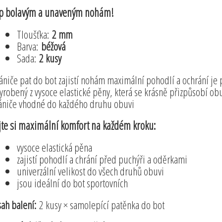
p bolavým a unaveným nohám!
Tloušťka:
2 mm
Barva:
béžová
Sada:
2 kusy
ániče pat do bot zajistí nohám maximální pohodlí a ochrání je 
vyrobený z vysoce elastické pěny, která se krásně přizpůsobí obu
ániče vhodné do každého druhu obuvi
jte si maximální komfort na každém kroku:
vysoce elastická pěna
zajistí pohodlí a chrání před puchýři a oděrkami
univerzální velikost do všech druhů obuvi
jsou ideální do bot sportovních
ah balení:
2 kusy × samolepící patěnka do bot