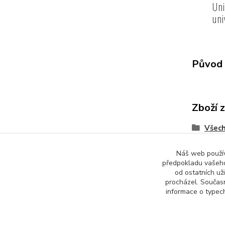
Uni
uni
Původ 
Zboží 
Všech
Náš web používá
předpokladu vašeho
od ostatních už
procházel. Součas
informace o typech