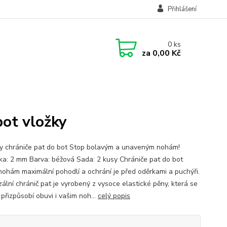
Přihlášení
0
ks
za
0,00 Kč
bot vložky
y chrániče pat do bot Stop bolavým a unaveným nohám!
ka: 2 mm Barva: béžová Sada: 2 kusy Chrániče pat do bot
í nohám maximální pohodlí a ochrání je před oděrkami a puchýři.
ální chránič pat je vyrobený z vysoce elastické pěny, která se
přizpůsobí obuvi i vašim noh...
celý popis