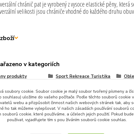
verzální chránič pat je vyrobený z vysoce elastické pěny, která
verzální velikosti jsou chrániče vhodné do každého druhu obu
zboží
zařazeno v kategoriích
ny produkty
Sport Rekreace Turistika
Oble
 soubory cookie. Soubor cookie je malý soubor tvořený písmeny a čísl
 souhlasu) uložíme do vašeho počítače. Podle těchto souborů cookie v
ivatelů webu a přizpůsobit činnost našich webových stránek tak, aby
ně ho tak můžeme vylepšovat. V našich zásadách používání souborů co
Upravit sběr cookies.
 souborů cookie, které používáme, a účelech jejich použití. Pokud bud
používat, vyjadřujete tím s pou žíváním souborů cookie souhlas.