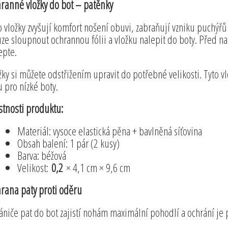
ranné vložky do bot – patěnky
o vložky zvyšují komfort nošení obuvi, zabraňují vzniku puchýřů
ze sloupnout ochrannou fólii a vložku nalepit do boty. Před n
epte.
žky si můžete odstřižením upravit do potřebné velikosti. Tyto v
u pro nízké boty.
stnosti produktu:
Materiál: vysoce elastická pěna + bavlněná síťovina
Obsah balení: 1 pár (2 kusy)
Barva: béžová
Velikost:
0,2
× 4,1 cm × 9,6 cm
rana paty proti oděru
ániče pat do bot zajistí nohám maximální pohodlí a ochrání je