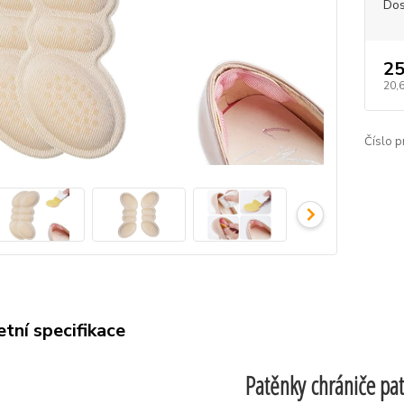
Dos
25
20,
Číslo p
tní specifikace
Patěnky chrániče pat