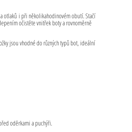
 a otlaků i při několikahodinovém obutí. Stačí
alepením očistěte vnitřek boty a rovnoměrně
ložky jsou vhodné do různých typů bot, ideální
 před oděrkami a puchýři.