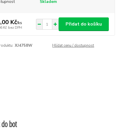
tupnost
Skladem
,00 Kč
/
ks
Přidat do košíku
66 Kč
bez DPH
roduktu:
XJ4758W
Hlídat cenu / dostupnost
 do bot