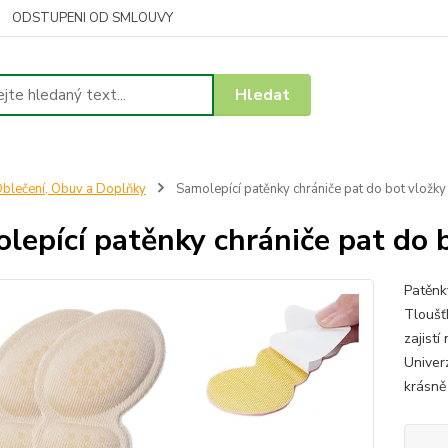
ODSTUPENI OD SMLOUVY
Hledat
blečení, Obuv a Doplňky
Samolepící patěnky chrániče pat do bot vložky
lepící patěnky chrániče pat do 
Patěnk
Tloušť
zajist
Univerz
krásně 