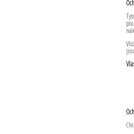
Och
Tyt
pou
nal
Vlo
jso
Vla
Och
Chr