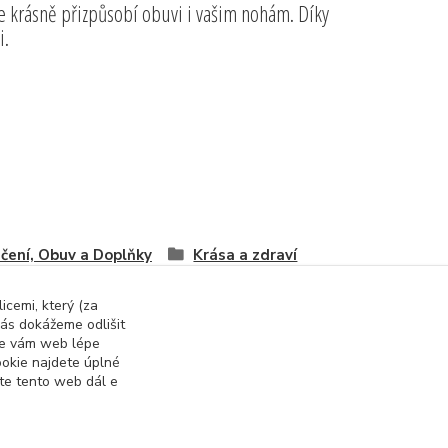
 se krásně přizpůsobí obuvi i vašim nohám. Díky
vi.
čení, Obuv a Doplňky
Krása a zdraví
icemi, který (za
ás dokážeme odlišit
 se vám web lépe
okie najdete úplné
ete tento web dál e