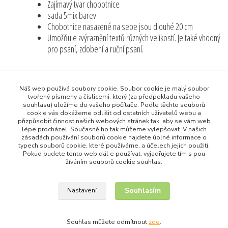
Zajímavý tvar chobotnice
sada 5mix barev
Chobotnice nasazené na sebe jsou dlouhé 20 cm
Umožňuje zvýraznění textů různých velikostí. Je také vhodný
pro psaní, zdobení a ruční psaní.
Původ zboží
Náš web používá soubory cookie. Soubor cookie je malý soubor
tvořený písmeny a číslicemi, který (za předpokladu vašeho
souhlasu) uložíme do vašeho počítače. Podle těchto souborů
Zboží zařazeno v kategoriích
cookie vás dokážeme odlišit od ostatních uživatelů webu a
přizpůsobit činnost našich webových stránek tak, aby se vám web
lépe procházel. Současně ho tak můžeme vylepšovat. V našich
Všechny produkty
zásadách používání souborů cookie najdete úplné informace o
Děti
typech souborů cookie, které používáme, a účelech jejich použití.
Pokud budete tento web dál e používat, vyjadřujete tím s pou
žíváním souborů cookie souhlas.
Souhlasím
Nastavení
Upravit sběr cookies.
Souhlas můžete odmítnout
zde
.