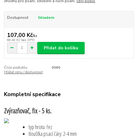
vhodný pro psaní, zdobení a ruční psaní.
celý popis
Dostupnost
Skladem
107,00 Kč
/
ks
88,43 Kč
bez DPH
Přidat do košíku
Číslo produktu:
0060
Hlídat cenu / dostupnost
Kompletní specifikace
Zvýrazňovač, fix - 5 ks.
typ hrotu: řez
tloušťka psací čáry: 2-4 mm