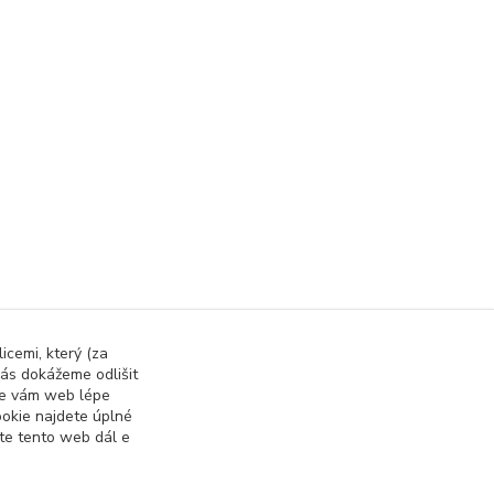
icemi, který (za
ás dokážeme odlišit
lovnu a Fitness
 se vám web lépe
okie najdete úplné
ete tento web dál e