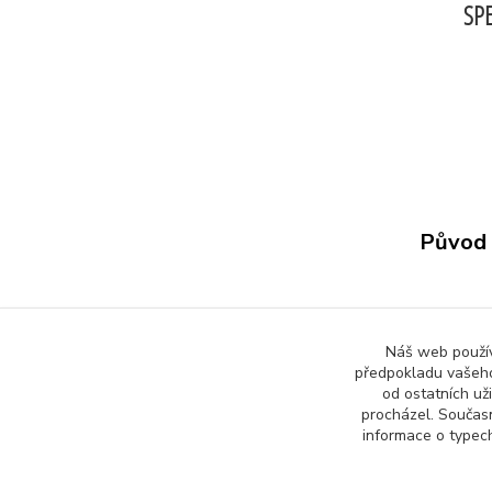
SPE
Původ 
Zboží 
Náš web používá
předpokladu vašeho
Všech
od ostatních už
procházel. Součas
informace o typech