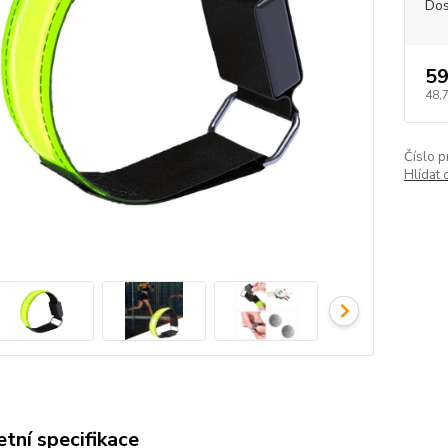
Dos
59
48,
Číslo p
Hlídat 
tní specifikace