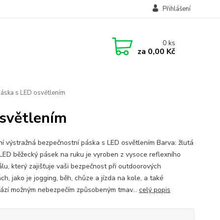
Přihlášení
0
ks
za
0,00 Kč
páska s LED osvětlením
osvětlením
ní výstražná bezpečnostní páska s LED osvětlením Barva: žlutá
LED běžecký pásek na ruku je vyroben z vysoce reflexního
álu, který zajišťuje vaši bezpečnost při outdoorových
ách, jako je jogging, běh, chůze a jízda na kole, a také
ází možným nebezpečím způsobeným tmav...
celý popis