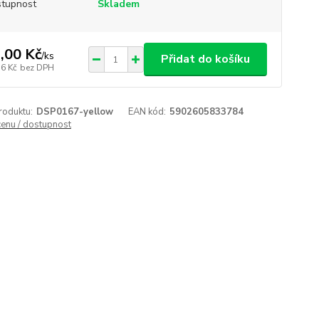
tupnost
Skladem
,00 Kč
/
ks
Přidat do košíku
76 Kč
bez DPH
roduktu:
DSP0167-yellow
EAN kód:
5902605833784
cenu / dostupnost