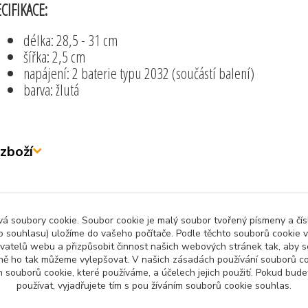
CIFIKACE:
délka: 28,5 - 31 cm
šířka: 2,5 cm
napájení: 2 baterie typu 2032 (součástí balení)
barva: žlutá
zboží
zařazeno v kategoriích
 soubory cookie. Soubor cookie je malý soubor tvořený písmeny a čísl
 souhlasu) uložíme do vašeho počítače. Podle těchto souborů cookie v
ny produkty
Sport Rekreace Turistika
Posi
ivatelů webu a přizpůsobit činnost našich webových stránek tak, aby
ně ho tak můžeme vylepšovat. V našich zásadách používání souborů co
 souborů cookie, které používáme, a účelech jejich použití. Pokud bud
používat, vyjadřujete tím s pou žíváním souborů cookie souhlas.