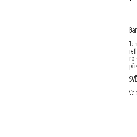
Bar
Ten
ref
na 
při
SVĚ
Ve 