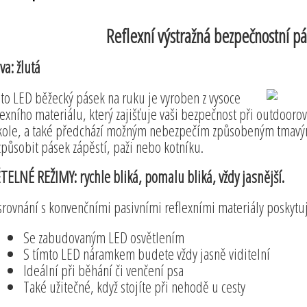
Reflexní výstražná bezpečnostní p
va: žlutá
to LED běžecký pásek na ruku je vyroben z vysoce
lexního materiálu, který zajišťuje vaši bezpečnost při outdoorový
kole, a také předchází možným nebezpečím způsobeným tmavým
způsobit pásek zápěstí, paži nebo kotníku.
TELNÉ REŽIMY: rychle bliká, pomalu bliká, vždy jasnější.
srovnání s konvenčními pasivními reflexními materiály poskytuje
Se zabudovaným LED osvětlením
S tímto LED náramkem budete vždy jasně viditelní
Ideální při běhání či venčení psa
Také užitečné, když stojíte při nehodě u cesty