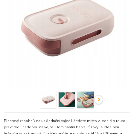
Plastový zásobník na uskladnění vajec Ušetřete místo v lednici s touto
praktickou nádobou na vejce! Dominantní barva: růžový Je ideálním
řešením pro skladování vajíček, můžete do něj uložit 18 až 20 vajec a