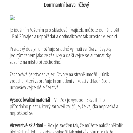
Dominantní barva: růžový
Je ideálním řešením pro skladování vajíček, můžete do něj uložit
18 až 20 vajec a uspořádat a optimalizovat tak prostor v lednici.
Praktický design umožňuje snadné vyjmutí vajíčka z násypky
jediným tahem jako ze zásuvky a další vejce se automaticky
zasune na místo předchozího.
Zachovává čerstvost vajec. Otvory na straně umožňují únik
vzduchu, který zabraňuje hromadění vlhkosti v chladničce a
uchovává vejce déle čerstvá.
Vysoce kvalitní materiál
– Vnitřek je vyroben z kvalitního
přírodního plastu, který zároveň zajišťuje, že vajička nepraská a
nepoškodí se.
Vicevrstvé skládání
– Box je zavržen tak, že můžete naložit několik
úložných nádob na sebe a vytvořit tak mini zásuvku pro uložení