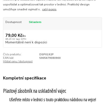
uspořádat a optimalizovat tak prostor v lednici. Praktický design
umožňuje snadné vyjmutí v...
celý popis
Dostupnost
Skladem
79,00 Kč
/
ks
65,29 Kč
bez DPH
Momentálně není k dispozici
Číslo produktu:
DSP0192P
EAN kód:
5905679080900
Hlídat cenu / dostupnost
Kompletní specifikace
Plastový zásobník na uskladnění vajec
Ušetřete místo v lednici s touto praktickou nádobou na vejce!