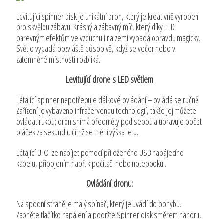
Levitující spinner disk je unikátní dron, který je kreativně vyroben
pro skvělou zábavu. Krásný a zábavný míč, který díky LED
barevným efektům ve vzduchu i na zemi vypadá opravdu magicky.
Světlo vypadá obzvláště působivě, když se večer nebo v
zatemněné místnosti rozbliká.
Levitující drone s LED světlem
Létající spinner nepotřebuje dálkové ovládání – ovládá se ručně.
Zařízení je vybaveno infračervenou technologií, takže jej můžete
ovládat rukou; dron snímá předměty pod sebou a upravuje počet
otáček za sekundu, čímž se mění výška letu.
Létající UFO lze nabíjet pomocí přiloženého USB napájecího
kabelu, připojením např. k počítači nebo notebooku..
Ovládání dronu:
Na spodní straně je malý spínač, který je uvádí do pohybu.
Zapněte tlačítko napájení a podržte Spinner disk směrem nahoru,