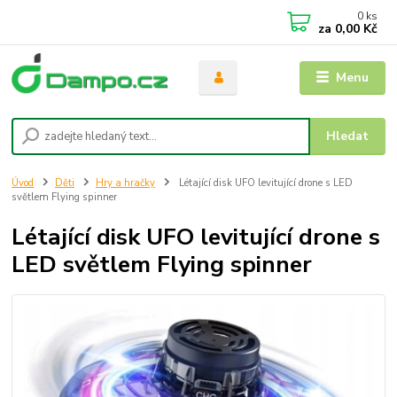
0
ks
za
0,00 Kč
Menu
Hledat
Úvod
Děti
Hry a hračky
Létající disk UFO levitující drone s LED
světlem Flying spinner
Létající disk UFO levitující drone s
LED světlem Flying spinner