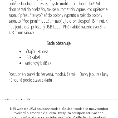
poté jednoduše zatřeste, abyste mohli začít a hodťe ho! Pokud
dron narazí do překážky, tak se automaticky vypne. Pro opětovné
zapnutí přesuňte vypínač do polohy vypnuto a zpět do polohy
zapnuto.Před prvním použitím nabíjejte dron alespoň 15 minut. K
nabíjení slouží přiložený USB kabel. Plně nabité baterie vydrží na
4-8 minut zábavy.
Sada obsahuje:
Létající LED disk
USB kabel
kartonový balíček
Dostupné v barvách: červená, modrá, černá. Barvy jsou zasílány
náhodně podle stavu skladu
Původ zboží
Náš web používá soubory cookie. Soubor cookie je malý soubor
Zboží zařazeno v kategoriích
tvořený písmeny a číslicemi, který (za předpokladu vašeho
souhlasu) uložíme do vašeho počítače. Podle těchto souborů