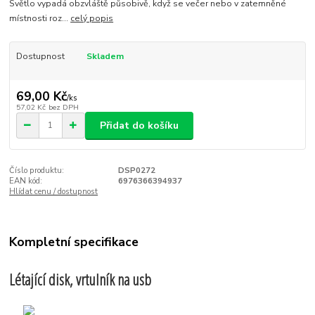
Světlo vypadá obzvláště působivě, když se večer nebo v zatemněné
místnosti roz...
celý popis
Dostupnost
Skladem
69,00 Kč
/
ks
57,02 Kč
bez DPH
Přidat do košíku
Číslo produktu:
DSP0272
EAN kód:
6976366394937
Hlídat cenu / dostupnost
Kompletní specifikace
Létající disk, vrtulník na usb