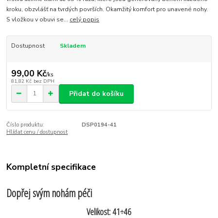
kroku, obzvlášť na tvrdých površích. Okamžitý komfort pro unavené nohy.
S vložkou v obuvi se...
celý popis
Dostupnost
Skladem
99,00 Kč
/
ks
81,82 Kč
bez DPH
Přidat do košíku
Číslo produktu:
DSP0194-41
Hlídat cenu / dostupnost
Kompletní specifikace
Dopřej svým nohám péči
Velikost: 41÷46