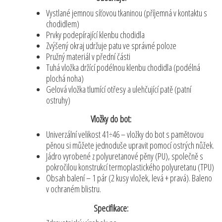
Vystlané jemnou síťovou tkaninou (příjemná v kontaktu s
chodidlem)
Prvky podepírající klenbu chodidla
Zvýšený okraj udržuje patu ve správné poloze
Pružný materiál v přední části
Tuhá vložka držící podélnou klenbu chodidla (podélná
plochá noha)
Gelová vložka tlumící otřesy a ulehčující patě (patní
ostruhy)
Vložky do bot:
Univerzální velikost 41÷46 – vložky do bot s pamětovou
pěnou si můžete jednoduše upravit pomocí ostrých nůžek.
Jádro vyrobené z polyuretanové pěny (PU), společně s
pokročilou konstrukcí termoplastického polyuretanu (TPU)
Obsah balení – 1 pár (2 kusy vložek, levá + pravá). Baleno
v ochraném blistru.
Specifikace: