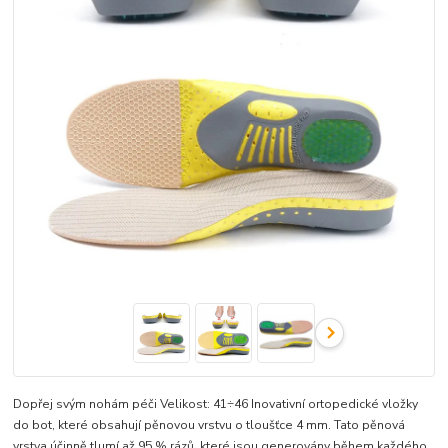
Dopřej svým nohám péči Velikost: 41÷46 Inovativní ortopedické vložky
do bot, které obsahují pěnovou vrstvu o tloušťce 4 mm. Tato pěnová
vrstva účinně tlumí až 95 % rázů, které jsou generovány během každého