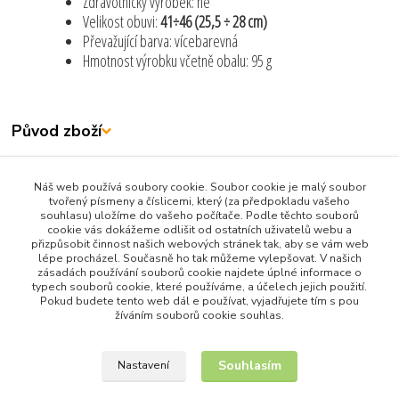
Zdravotnický výrobek: ne
Velikost obuvi:
41÷46 (25,5 ÷ 28 cm)
Převažující barva: vícebarevná
Hmotnost výrobku včetně obalu: 95 g
Původ zboží
Zboží zařazeno v kategoriích
Náš web používá soubory cookie. Soubor cookie je malý soubor
tvořený písmeny a číslicemi, který (za předpokladu vašeho
Všechny produkty
souhlasu) uložíme do vašeho počítače. Podle těchto souborů
cookie vás dokážeme odlišit od ostatních uživatelů webu a
Sport Rekreace Turistika
přizpůsobit činnost našich webových stránek tak, aby se vám web
Oblečení, Obuv a Doplňky
lépe procházel. Současně ho tak můžeme vylepšovat. V našich
zásadách používání souborů cookie najdete úplné informace o
Krása a zdraví
typech souborů cookie, které používáme, a účelech jejich použití.
Pokud budete tento web dál e používat, vyjadřujete tím s pou
žíváním souborů cookie souhlas.
Souhlasím
Nastavení
Upravit sběr cookies.