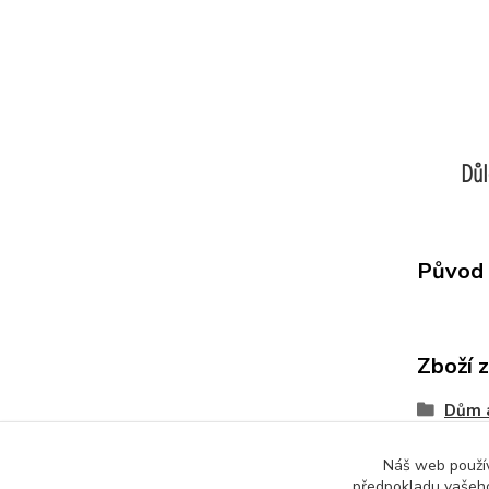
Důl
Původ 
Zboží 
Dům 
Náš web používá
předpokladu vašeho