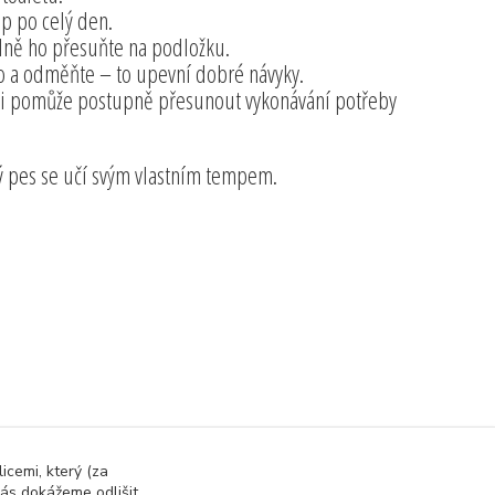
up po celý den.
idně ho přesuňte na podložku.
o a odměňte – to upevní dobré návyky.
vi pomůže postupně přesunout vykonávání potřeby
dý pes se učí svým vlastním tempem.
icemi, který (za
ás dokážeme odlišit