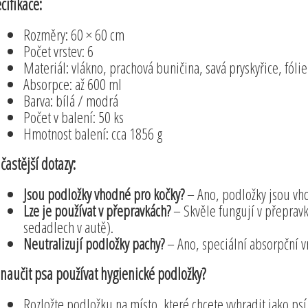
cifikace:
Rozměry: 60 × 60 cm
Počet vrstev: 6
Materiál: vlákno, prachová buničina, savá pryskyřice, fólie
Absorpce: až 600 ml
Barva: bílá / modrá
Počet v balení: 50 ks
Hmotnost balení: cca 1856 g
častější dotazy:
Jsou podložky vhodné pro kočky?
– Ano, podložky jsou vhod
Lze je používat v přepravkách?
– Skvěle fungují v přepravk
sedadlech v autě).
Neutralizují podložky pachy?
– Ano, speciální absorpční v
 naučit psa používat hygienické podložky?
Rozložte podložku na místo, které chcete vyhradit jako psí