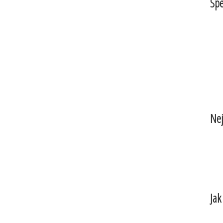
Spe
Nej
Jak