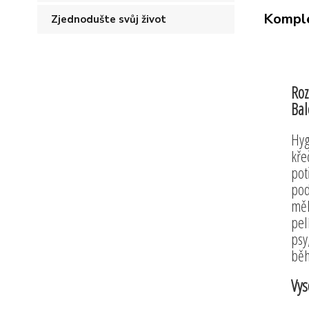
Komple
Zjednodušte svůj život
Roz
Bal
Hyg
kře
pot
pod
měl
pel
psy
běh
Vys