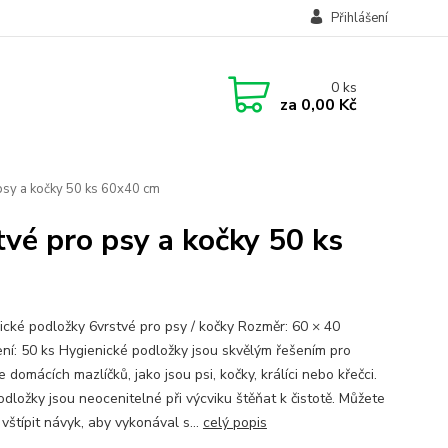
Přihlášení
0
ks
za
0,00 Kč
psy a kočky 50 ks 60x40 cm
tvé pro psy a kočky 50 ks
ické podložky 6vrstvé pro psy / kočky Rozměr: 60 × 40
ní: 50 ks Hygienické podložky jsou skvělým řešením pro
e domácích mazlíčků, jako jsou psi, kočky, králíci nebo křečci.
odložky jsou neocenitelné při výcviku štěňat k čistotě. Můžete
vštípit návyk, aby vykonával s...
celý popis