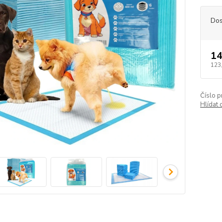
Dos
14
123
Číslo p
Hlídat 