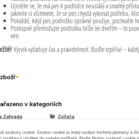
Ujistěte se, že má pes k podložce neustálý a snadný příst
Jakmile si všimnete, že se pes chystá vykonat potřebu, kl
Pokaždé, když pes podložku správně použije, pochvalte h
Postupně přemisťujte podložku blíže ke dveřím – to pso
ven.
ežité!
Výcvik vyžaduje čas a pravidelnost. Buďte trpěliví – kaž
zboží
zařazeno v kategoriích
a Zahrada
Zvířata
 soubory cookie. Soubor cookie je malý soubor tvořený písmeny a čísl
 souhlasu) uložíme do vašeho počítače. Podle těchto souborů cookie v