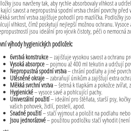
ložky jsou navrženy tak, aby rychle absorbovaly vlhkost a udržely
ikající savost a nepropustná spodní vrstva chrání povrchy před 
ěkká svrchní vrstva zajišťuje pohodlí pro mazlíčka. Podložky js
lcují vlhkost, čímž poskytují nejlepší možnou ochranu. Vysoce 
epropustností jsou ideální pro výcvik čistoty, péči o nemocná z
vní výhody hygienických podložek:
6vrstvá konstrukce
– zajišťuje vysokou savost a ochranu pr
Vysoká absorpce
– pojmou až 400 ml tekutin a udržují povr
Nepropustná spodní vrstva
– chrání podlahy a jiné povrch
Utěsněné okraje
– zabraňují únikům a zajišťují extra ochr
Měkká svrchní vrstva
– šetrná k tlapkám a pokožce zvířat, z
Hygienické
– vysoce savé a pohlcující pachy.
Univerzální použití
– ideální pro štěňata, starší psy, kočky 
vašich pohovek, židlí, postelí, apod.
Snadné použití
– stačí vyjmout a položit na podlahu nebo 
Jsou jednorázové
– použitou podložku stačí vyhodit (není