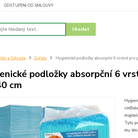
ODSTUPENI OD SMLOUVY
Hledat
ům a Zahrada
Zvířata
Hygienické podložky absorpční 6 vrstvé pro 
enické podložky absorpční 6 vrs
40 cm
Hygien
cmBale
majitel
Tyto p
mu tím 