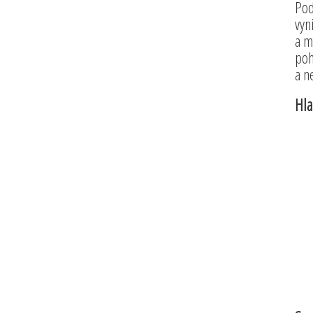
Pod
vyn
a m
poh
a n
Hla