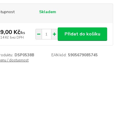
tupnost
Skladem
9,00 Kč
/
ks
Přidat do košíku
,14 Kč
bez DPH
roduktu:
DSP0538B
EAN kód:
5905679085745
cenu / dostupnost