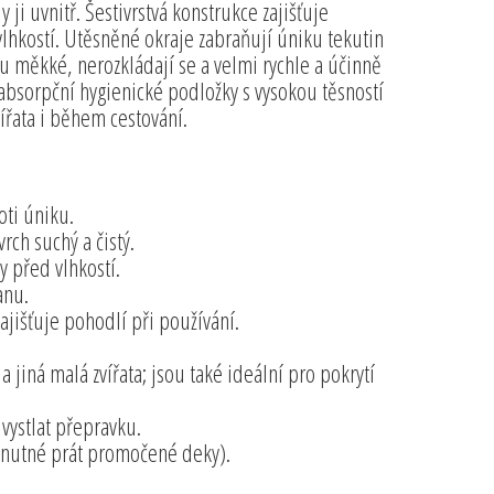
 ji uvnitř. Šestivrstvá konstrukce zajišťuje
vlhkostí. Utěsněné okraje zabraňují úniku tekutin
ou měkké, nerozkládají se a velmi rychle a účinně
absorpční hygienické podložky s vysokou těsností
vířata i během cestování.
oti úniku.
ch suchý a čistý.
y před vlhkostí.
anu.
ajišťuje pohodlí při používání.
a jiná malá zvířata; jsou také ideální pro pokrytí
vystlat přepravku.
 nutné prát promočené deky).