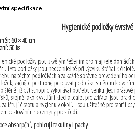
tní specifikace
Hygienické podložky 6vrstvé 
měr: 60 × 40 cm
ení: 50 ks
ienické podložky jsou skvělým řešením pro majitele domácích ma
čci. Tyto podložky jsou neocenitelné při výcviku štěňat k čistot
řebu na těchto podložkách a za každé správné provedení ho odm
ložek, začněte postupně posouvat podložku směrem k dveřím a 
o štěně již být schopno vykonávat potřebu venku. Jednorázové 
íšků, stejně jako k vystlání klecí a toalet pro zvířata. Jsou pra
, zajišťují čistotu a hygienu v okolí. Jsou užitečné pro starší 
em cestování nebo změny prostředí.
oce absorpční, pohlcují tekutiny i pachy