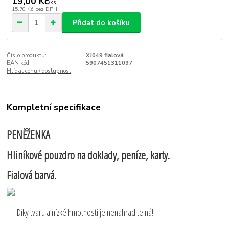
19,00 Kč
/
ks
15,70 Kč
bez DPH
Přidat do košíku
Číslo produktu:
XJ049 fialová
EAN kód:
5907451311097
Hlídat cenu / dostupnost
Kompletní specifikace
PENĚŽENKA
Hliníkové pouzdro na doklady, peníze, karty.
Fialová barvá.
Díky tvaru a nízké hmotnosti je nenahraditelná!