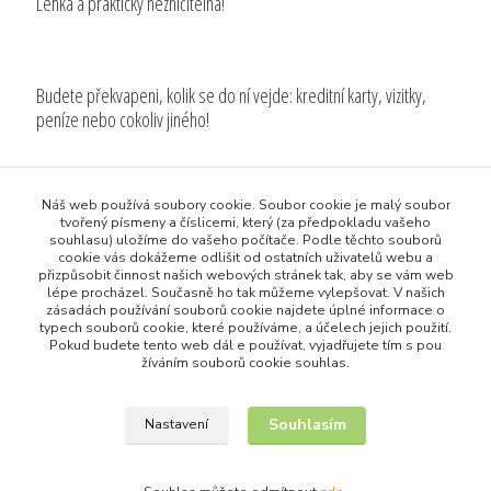
Lehká a prakticky nezničitelná!
Budete překvapeni, kolik se do ní vejde: kreditní karty, vizitky,
peníze nebo cokoliv jiného!
Původ zboží
Náš web používá soubory cookie. Soubor cookie je malý soubor
tvořený písmeny a číslicemi, který (za předpokladu vašeho
souhlasu) uložíme do vašeho počítače. Podle těchto souborů
Zboží zařazeno v kategoriích
cookie vás dokážeme odlišit od ostatních uživatelů webu a
přizpůsobit činnost našich webových stránek tak, aby se vám web
Všechny produkty
lépe procházel. Současně ho tak můžeme vylepšovat. V našich
zásadách používání souborů cookie najdete úplné informace o
Dům a Zahrada
typech souborů cookie, které používáme, a účelech jejich použití.
Pokud budete tento web dál e používat, vyjadřujete tím s pou
žíváním souborů cookie souhlas.
Souhlasím
Nastavení
Upravit sběr cookies.