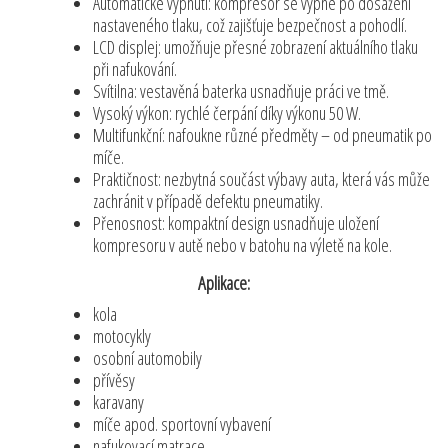
Automatické vypnutí: kompresor se vypne po dosažení
nastaveného tlaku, což zajišťuje bezpečnost a pohodlí.
LCD displej: umožňuje přesné zobrazení aktuálního tlaku
při nafukování.
Svítilna: vestavěná baterka usnadňuje práci ve tmě.
Vysoký výkon: rychlé čerpání díky výkonu 50 W.
Multifunkční: nafoukne různé předměty – od pneumatik po
míče.
Praktičnost: nezbytná součást výbavy auta, která vás může
zachránit v případě defektu pneumatiky.
Přenosnost: kompaktní design usnadňuje uložení
kompresoru v autě nebo v batohu na výletě na kole.
Aplikace:
kola
motocykly
osobní automobily
přívěsy
karavany
míče apod. sportovní vybavení
nafukovací matrace