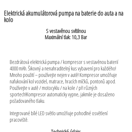
Elektrická akumulátorová pumpa na baterie do auta a na
kolo
S vestavěnou svítilnou
Maximální tlak: 10,3 Bar
Bezdrátová elektrická pumpa / kompresor s vestavěnou baterií
4000 mAh. Šikovný a nenahraditelný kus vybavení pro každého!
Mnoho použití – používejte nejen v autě! Kompresor umožňuje
nafukování kol vozidel, matrace, hracích míčků, pontonů apod.
Používejte v autě / motocyklu / na kole / při různých
sportech!Kompresor automaticky vypne, jakmile je dosaženo
požadovaného tlaku.
Integrované bílé LED světlo umožňuje pohodlné osvětlení
pracoviště.
Technické údaje: