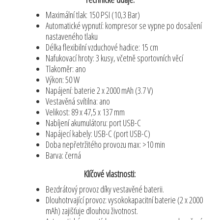
Maximální tlak: 150 PSI (10,3 Bar)
Automatické vypnutí: kompresor se vypne po dosažení
nastaveného tlaku
Délka flexibilní vzduchové hadice: 15 cm
Nafukovací hroty: 3 kusy, včetně sportovních věcí
Tlakoměr: ano
Výkon: 50 W
Napájení: baterie 2 x 2000 mAh (3.7 V)
Vestavěná svítilna: ano
Velikost: 89 x 47,5 x 137 mm
Nabíjení akumulátoru: port USB-C
Napájecí kabely: USB-C (port USB-C)
Doba nepřetržitého provozu max: >10 min
Barva: černá
Klíčové vlastnosti:
Bezdrátový provoz díky vestavěné baterii.
Dlouhotrvající provoz: vysokokapacitní baterie (2 x 2000
mAh) zajišťuje dlouhou životnost.