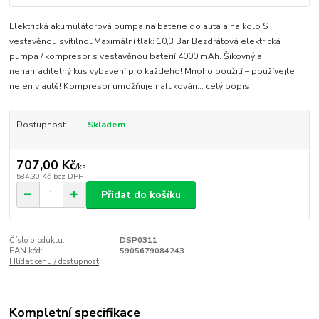
Elektrická akumulátorová pumpa na baterie do auta a na kolo S
vestavěnou svítilnouMaximální tlak: 10,3 Bar Bezdrátová elektrická
pumpa / kompresor s vestavěnou baterií 4000 mAh. Šikovný a
nenahraditelný kus vybavení pro každého! Mnoho použití – používejte
nejen v autě! Kompresor umožňuje nafukován...
celý popis
Dostupnost
Skladem
707,00 Kč
/
ks
584,30 Kč
bez DPH
Přidat do košíku
Číslo produktu:
DSP0311
EAN kód:
5905679084243
Hlídat cenu / dostupnost
Kompletní specifikace