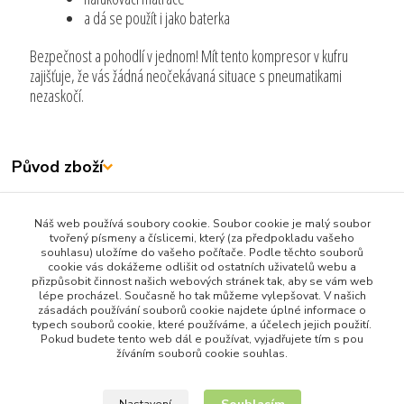
a dá se použít i jako baterka
Bezpečnost a pohodlí v jednom! Mít tento kompresor v kufru
zajišťuje, že vás žádná neočekávaná situace s pneumatikami
nezaskočí.
Původ zboží
Zboží zařazeno v kategoriích
Náš web používá soubory cookie. Soubor cookie je malý soubor
tvořený písmeny a číslicemi, který (za předpokladu vašeho
Elektronika
souhlasu) uložíme do vašeho počítače. Podle těchto souborů
Nářadí
cookie vás dokážeme odlišit od ostatních uživatelů webu a
přizpůsobit činnost našich webových stránek tak, aby se vám web
Baterie a Nabíječky
lépe procházel. Současně ho tak můžeme vylepšovat. V našich
zásadách používání souborů cookie najdete úplné informace o
Kola a Příslušenství
typech souborů cookie, které používáme, a účelech jejich použití.
Pokud budete tento web dál e používat, vyjadřujete tím s pou
žíváním souborů cookie souhlas.