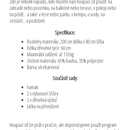
Zde je několik nápadů, kde můžete naši houpací síť použít: na
zahradě nebo pozemku, na balkóně nebo terase, v pokoji nebo
na půdě... a také: v lese nebo parku, v kempu, u vody, na
cestách... a podobně.
Specifikace:
Rozměry materiálu: 200 cm délka x 80 cm šířka
Délka dřevěné tyče: 60 cm
Maximální zatížení: až 110 kg
Složení materiálu: 65% bavlna, 35% polyester
Barva: vícebarevná
Součástí sady:
hamak
2 x nylonové šňůry
2 x dřevěná výztuž
taška na přenášení
Houpací síť lze prát v pračce, ale doporučujeme použít program