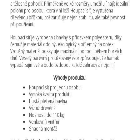
a tělesné pohodlí. Přiměřeně velké rozměry umožňují najít ideální
polohu pro osobu, která v ní leží. Houpací síť je vyztužena
dřevěnou příčkou, což zaručuje nejen stabilitu, ale také pevnost
při používání.
Houpací síť je vyrobena z bavlny s přídavkem polyesteru, díky
čemuž je materiál odolný, ekologický a příjemný na dotek.
Vzdušný materiál poskytuje maximální pohodlí během horkých
dnů. Veselý barevný proužkovaný vzor způsobuje, že hamak
vypadá zajímavě a bude ozdobou každé zahrady a nejen jí!
Výhody produktu:
Houpací síť pro jednu osobu
Vysoká kvalita produktu
Hustá pletená bavlna
Výztuž dřevěná
Nosnost: do 110 kg
Venkovní i vnitřní
Snadná montáž