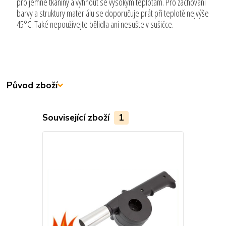
pro jemné tkaniny a vyhnout se vysokým teplotám. Pro zachování
barvy a struktury materiálu se doporučuje prát při teplotě nejvýše
45°C. Také nepoužívejte bělidla ani nesušte v sušičce.
Původ zboží
Související zboží
1