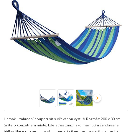
Hamak – zahradní houpací síť s dřevěnou výztuží Rozměr: 200 x 80 cm
Sníte o kouzelném místě, kde stres zmizí jako mávnutím čarokrásné
hůlky? Naše pro jednu osobu houpací síť není jen kus nábytku, je to