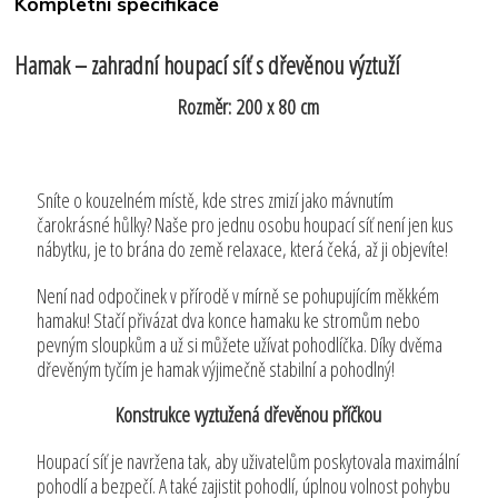
Kompletní specifikace
Hamak – zahradní houpací síť s dřevěnou výztuží
Rozměr: 200 x 80 cm
Sníte o kouzelném místě, kde stres zmizí jako mávnutím
čarokrásné hůlky? Naše pro jednu osobu houpací síť není jen kus
nábytku, je to brána do země relaxace, která čeká, až ji objevíte!
Není nad odpočinek v přírodě v mírně se pohupujícím měkkém
hamaku! Stačí přivázat dva konce hamaku ke stromům nebo
pevným sloupkům a už si můžete užívat pohodlíčka. Díky dvěma
dřevěným tyčím je hamak výjimečně stabilní a pohodlný!
Konstrukce vyztužená dřevěnou příčkou
Houpací síť je navržena tak, aby uživatelům poskytovala maximální
pohodlí a bezpečí. A také zajistit pohodlí, úplnou volnost pohybu