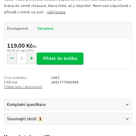
brána do země relaxace, která čeká, až ji objevíte! Není nad odpočinek v
přírodě v mírně se poh...
celý popis
Dostupnost
Skladem
119,00 Kč
/
ks
98,35 Kč
bez DPH
Přidat do košíku
Číslo produktu:
1682
EAN kód:
2891777990988
Hlídat cenu / dostupnost
Kompletní specifikace
Související zboží
1