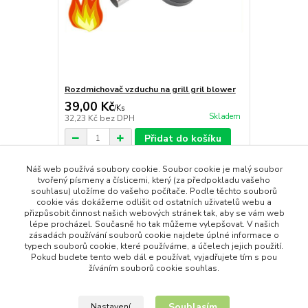
Rozdmichovač vzduchu na grill gril blower
39,00 Kč
/
Ks
Skladem
32,23 Kč
bez DPH
Přidat do košíku
Náš web používá soubory cookie. Soubor cookie je malý soubor
tvořený písmeny a číslicemi, který (za předpokladu vašeho
souhlasu) uložíme do vašeho počítače. Podle těchto souborů
Zboží zařazeno v kategoriích
cookie vás dokážeme odlišit od ostatních uživatelů webu a
přizpůsobit činnost našich webových stránek tak, aby se vám web
Všechny produkty
lépe procházel. Současně ho tak můžeme vylepšovat. V našich
zásadách používání souborů cookie najdete úplné informace o
Zahrada
typech souborů cookie, které používáme, a účelech jejich použití.
Pokud budete tento web dál e používat, vyjadřujete tím s pou
žíváním souborů cookie souhlas.
Souhlasím
Nastavení