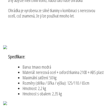
a vy abyste měli chvíli volno, nabízí tato naše ohrádka.
Ohrádka je vyrobena ze silné tkaniny v kombinaci s nerezovou
ocelí, což znamená, že ji lze používat mnoho let.
Specifikace:
Barva: tmavo modrá
Materiál: nerezová ocel + oxford tkanina 210D + ABS plast
Maximální zatížení: 50 kg
Rozměry (délka / šířka / výška): 125/110 / 65cm
Hmotnost: 2,2 kg
Hmotnost s obalem: 2,35 kg