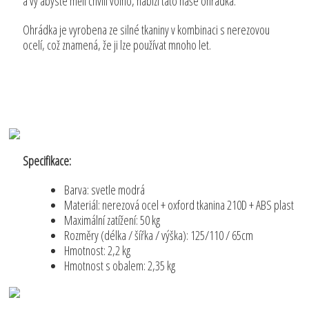
a vy abyste měli chvíli volno, nabízí tato naše ohrádka.
Ohrádka je vyrobena ze silné tkaniny v kombinaci s nerezovou
ocelí, což znamená, že ji lze používat mnoho let.
Specifikace:
Barva: svetle modrá
Materiál: nerezová ocel + oxford tkanina 210D + ABS plast
Maximální zatížení: 50 kg
Rozměry (délka / šířka / výška): 125/110 / 65cm
Hmotnost: 2,2 kg
Hmotnost s obalem: 2,35 kg