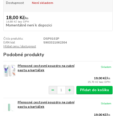
Dostupnost
Není skladem
18,00 Kč
/
ks
14,88 Kč
bez DPH
Momentálně není k dispozici
Číslo produktu:
DSP0102P
EAN kód:
5903321062304
Hlídat cenu / dostupnost
Podobné produkty
Přenosné cestovní pouzdro na zubní
Skladem
pastu a kartáček
19,00 Kč
/
ks
15,70 Kč
bez DPH
Přidat do košíku
Přenosné cestovní pouzdro na zubní
Skladem
pastu a kartáček
19,00 Kč
/
ks