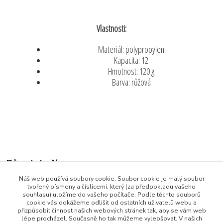
Vlastnosti:
Materiál: polypropylen
Kapacita: 12
Hmotnost: 120 g
Barva: růžová
Původ zboží
Náš web používá soubory cookie. Soubor cookie je malý soubor
Zboží zařazeno v kategoriích
tvořený písmeny a číslicemi, který (za předpokladu vašeho
souhlasu) uložíme do vašeho počítače. Podle těchto souborů
Všechny produkty
cookie vás dokážeme odlišit od ostatních uživatelů webu a
přizpůsobit činnost našich webových stránek tak, aby se vám web
Dům a Zahrada
lépe procházel. Současně ho tak můžeme vylepšovat. V našich