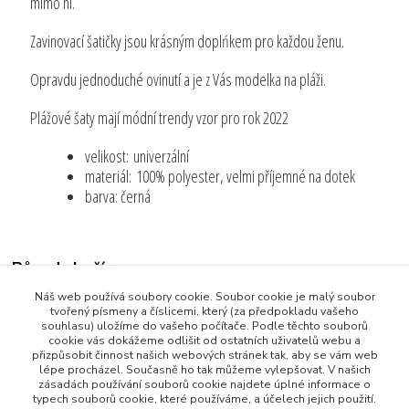
mimo ní.
Zavinovací šatičky jsou krásným doplńkem pro každou ženu.
Opravdu jednoduché ovinutí a je z Vás modelka na pláži.
Plážové šaty mají módní trendy vzor pro rok 2022
velikost: univerzální
materiál: 100% polyester, velmi příjemné na dotek
barva: černá
Původ zboží
Náš web používá soubory cookie. Soubor cookie je malý soubor
Zboží zařazeno v kategoriích
tvořený písmeny a číslicemi, který (za předpokladu vašeho
souhlasu) uložíme do vašeho počítače. Podle těchto souborů
Všechny produkty
cookie vás dokážeme odlišit od ostatních uživatelů webu a
přizpůsobit činnost našich webových stránek tak, aby se vám web
Oblečení, Obuv a Doplňky
lépe procházel. Současně ho tak můžeme vylepšovat. V našich
zásadách používání souborů cookie najdete úplné informace o
Dámské Prádlo
typech souborů cookie, které používáme, a účelech jejich použití.