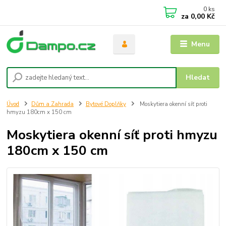
0
ks
za
0,00 Kč
Menu
Hledat
Úvod
Dům a Zahrada
Bytové Doplňky
Moskytiera okenní síť proti
hmyzu 180cm x 150 cm
Moskytiera okenní síť proti hmyzu
180cm x 150 cm