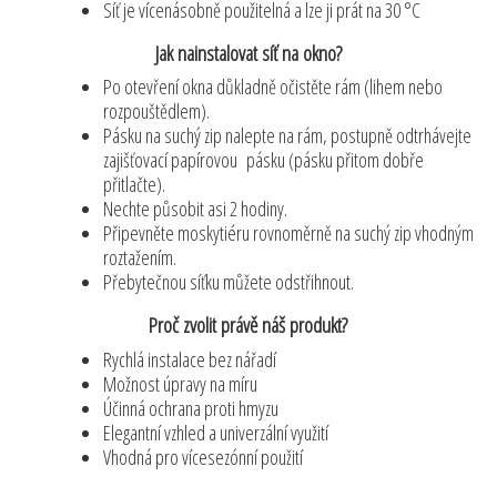
Síť je vícenásobně použitelná a lze ji prát na 30 °C
Jak nainstalovat síť na okno?
Po otevření okna důkladně očistěte rám (lihem nebo
rozpouštědlem).
Pásku na suchý zip nalepte na rám, postupně odtrhávejte
zajišťovací papírovou pásku (pásku přitom dobře
přitlačte).
Nechte působit asi 2 hodiny.
Připevněte moskytiéru rovnoměrně na suchý zip vhodným
roztažením.
Přebytečnou síťku můžete odstřihnout.
Proč zvolit právě náš produkt?
Rychlá instalace bez nářadí
Možnost úpravy na míru
Účinná ochrana proti hmyzu
Elegantní vzhled a univerzální využití
Vhodná pro vícesezónní použití