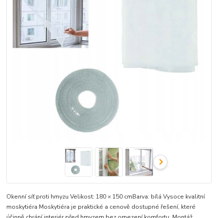
Okenní síť proti hmyzu Velikost: 180 × 150 cmBarva: bílá Vysoce kvalitní
moskytiéra Moskytiéra je praktické a cenově dostupné řešení, které
účinně chrání interiér před hmyzem bez omezení komfortu. Montáž