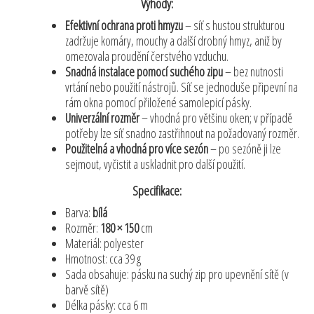
Výhody:
Efektivní ochrana proti hmyzu
– síť s hustou strukturou
zadržuje komáry, mouchy a další drobný hmyz, aniž by
omezovala proudění čerstvého vzduchu.
Snadná instalace pomocí suchého zipu
– bez nutnosti
vrtání nebo použití nástrojů. Síť se jednoduše připevní na
rám okna pomocí přiložené samolepicí pásky.
Univerzální rozměr
– vhodná pro většinu oken; v případě
potřeby lze síť snadno zastřihnout na požadovaný rozměr.
Použitelná a vhodná pro více sezón
– po sezóně ji lze
sejmout, vyčistit a uskladnit pro další použití.
Specifikace:
Barva:
bílá
Rozměr:
180 × 150
cm
Materiál: polyester
Hmotnost: cca 39 g
Sada obsahuje: pásku na suchý zip pro upevnění sítě (v
barvě sítě)
Délka pásky: cca 6 m