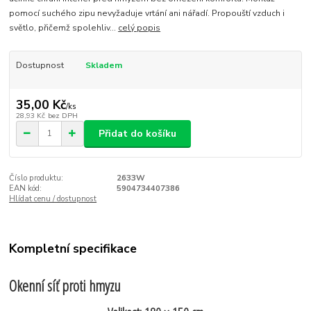
pomocí suchého zipu nevyžaduje vrtání ani nářadí. Propouští vzduch i
světlo, přičemž spolehliv...
celý popis
Dostupnost
Skladem
35,00 Kč
/
ks
28,93 Kč
bez DPH
Přidat do košíku
Číslo produktu:
2633W
EAN kód:
5904734407386
Hlídat cenu / dostupnost
Kompletní specifikace
Okenní síť proti hmyzu