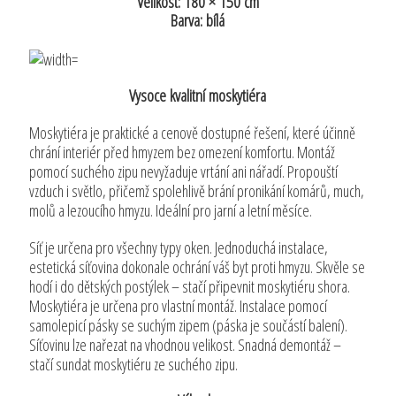
Velikost: 180 × 150 cm
Barva: bílá
Vysoce kvalitní moskytiéra
Moskytiéra je praktické a cenově dostupné řešení, které účinně
chrání interiér před hmyzem bez omezení komfortu. Montáž
pomocí suchého zipu nevyžaduje vrtání ani nářadí. Propouští
vzduch i světlo, přičemž spolehlivě brání pronikání komárů, much,
molů a lezoucího hmyzu. Ideální pro jarní a letní měsíce.
Síť je určena pro všechny typy oken. Jednoduchá instalace,
estetická síťovina dokonale ochrání váš byt proti hmyzu. Skvěle se
hodí i do dětských postýlek – stačí připevnit moskytiéru shora.
Moskytiéra je určena pro vlastní montáž. Instalace pomocí
samolepicí pásky se suchým zipem (páska je součástí balení).
Síťovinu lze nařezat na vhodnou velikost. Snadná demontáž –
stačí sundat moskytiéru ze suchého zipu.