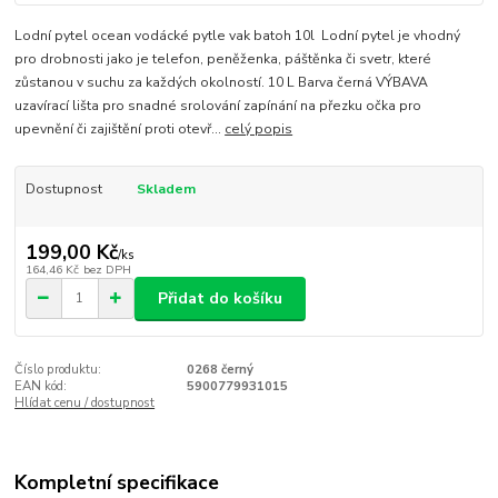
Lodní pytel ocean vodácké pytle vak batoh 10l Lodní pytel je vhodný
pro drobnosti jako je telefon, peněženka, páštěnka či svetr, které
zůstanou v suchu za každých okolností. 10 L Barva černá VÝBAVA
uzavírací lišta pro snadné srolování zapínání na přezku očka pro
upevnění či zajištění proti otevř...
celý popis
Dostupnost
Skladem
199,00 Kč
/
ks
164,46 Kč
bez DPH
Přidat do košíku
Číslo produktu:
0268 černý
EAN kód:
5900779931015
Hlídat cenu / dostupnost
Kompletní specifikace