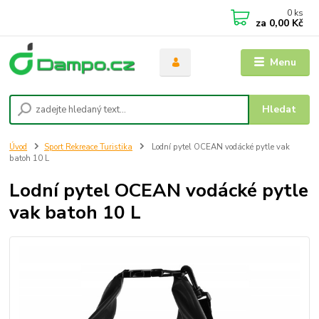
0
ks
za
0,00 Kč
Menu
Hledat
Úvod
Sport Rekreace Turistika
Lodní pytel OCEAN vodácké pytle vak
batoh 10 L
Lodní pytel OCEAN vodácké pytle
vak batoh 10 L