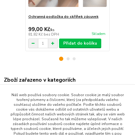
Ochranná podložka do skříňek zásuvek
Skládací kan
99,00 Kč
35,00 Kč
/
ks
Skladem
81,82 Kč
bez DPH
28,93 Kč
bez
Přidat do košíku
Zboží zařazeno v kategoriích
Všechny produkty
Náš web používá soubory cookie. Soubor cookie je malý soubor
tvořený písmeny a číslicemi, který (za předpokladu vašeho
Dům a Zahrada
souhlasu) uložíme do vašeho počítače. Podle těchto souborů
Bytové Doplňky
cookie vás dokážeme odlišit od ostatních uživatelů webu a
přizpůsobit činnost našich webových stránek tak, aby se vám web
Kuchyňské potřeby
lépe procházel. Současně ho tak můžeme vylepšovat. V našich
zásadách používání souborů cookie najdete úplné informace o
Užitečné příslušenství
typech souborů cookie, které používáme, a účelech jejich použití.
Pokud budete tento web dál e používat, vyjadřujete tím s pou