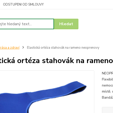
ODSTUPENI OD SMLOUVY
Hledat
rása a zdraví
Elastická ortéza stahovák na rameno neoprenovy
tická ortéza stahovák na ramen
NEOPR
Flexib
nemocn
místě,
Bandáž