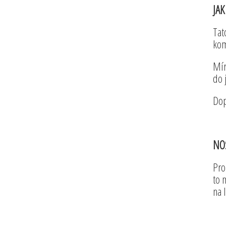
JA
Tat
kom
Mír
do 
Dop
NO
Pro
to 
na 