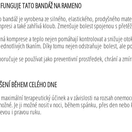
K FUNGUJE TATO BANDÁŽ NA RAMENO
o bandáž je vyrobena ze silného, elastického, prodyšného mate
presi a také zahřívá kloub. Zmenšuje bolest spojenou s přetě
ná komprese a teplo nejen pomáhají kontrolovat a snižuje otoky 
jednotlivých tkaním. Díky tomu nejen odstraňuje bolest, ale p
oručuje se používat jako preventivní prostředek, chrání a zmí
ŠENÍ BĚHEM CELÉHO DNE
 maximální terapeutický účinek a v závislosti na rozsah onemoc
možné. Je ji možné nosit v noci, během spánku, přes den nebo
levou i pravou ruku.