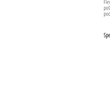
Fle
poš
pod
Spe