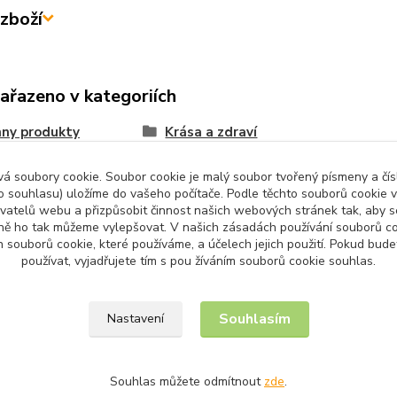
zboží
zařazeno v kategoriích
ny produkty
Krása a zdraví
 soubory cookie. Soubor cookie je malý soubor tvořený písmeny a čísl
 souhlasu) uložíme do vašeho počítače. Podle těchto souborů cookie v
ivatelů webu a přizpůsobit činnost našich webových stránek tak, aby
ně ho tak můžeme vylepšovat. V našich zásadách používání souborů co
Upravit sběr cookies.
 souborů cookie, které používáme, a účelech jejich použití. Pokud bud
používat, vyjadřujete tím s pou žíváním souborů cookie souhlas.
Souhlasím
Nastavení
Souhlas můžete odmítnout
zde
.