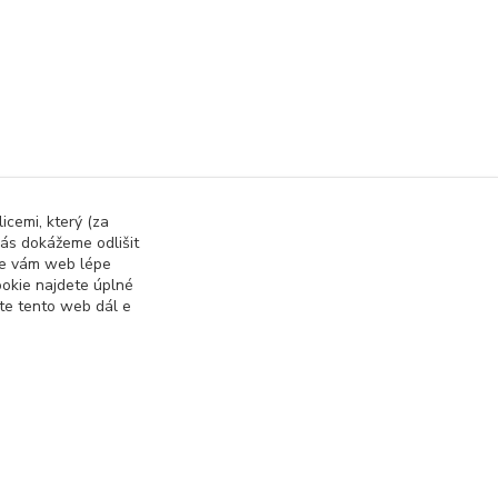
icemi, který (za
ás dokážeme odlišit
 se vám web lépe
okie najdete úplné
ete tento web dál e
Vytvořeno na
Eshop-rychle.cz