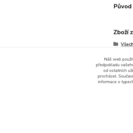
Původ 
Zboží 
Všech
Náš web používá
předpokladu vašeho
od ostatních už
procházel. Součas
informace o typech