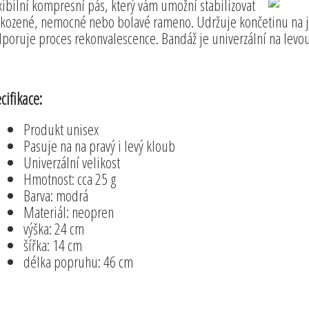
xibilní kompresní pás, který vám umožní stabilizovat
kozené, nemocné nebo bolavé rameno. Udržuje končetinu na j
poruje proces rekonvalescence. Bandáž je univerzální na levou
cifikace:
Produkt unisex
Pasuje na na pravý i levý kloub
Univerzální velikost
Hmotnost: cca 25 g
Barva: modrá
Materiál: neopren
výška: 24 cm
šířka: 14 cm
délka popruhu: 46 cm