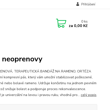
Přihlášení
0
ks
za
0,00 Kč
o neoprenovy
ENOVÁ, TERAPEUTICKÁ BANDÁŽ NA RAMENO, ORTÉZA
ilní kompresní pás, který vám umožní stabilizovat poškozené,
é nebo bolavé rameno. Udržuje končetinu na jednom pevném
 což snižuje bolest a podporuje proces rekonvalescence.
 je univerzální na levou i pravou ruku, vhodná pro...
celý popis