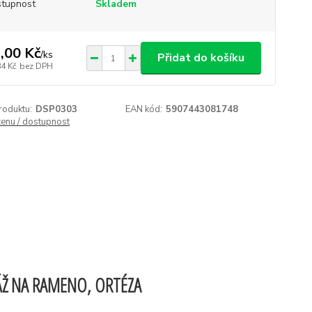
tupnost
Skladem
,00 Kč
/
ks
Přidat do košíku
84 Kč
bez DPH
roduktu:
DSP0303
EAN kód:
5907443081748
cenu / dostupnost
Ž NA RAMENO, ORTÉZA