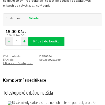
na délku 59 cm. Podrbejte se i na těch nejobtížněji dosažitelných
místech po celých zád...
celý popis
Dostupnost
Skladem
19,00 Kč
/
ks
15,70 Kč
bez DPH
Přidat do košíku
Číslo produktu:
DSP0004
EAN kód:
5903899251599
Hlídat cenu / dostupnost
Kompletní specifikace
Teleskopické drbátko na záda
Už vás někdy svrběla záda a nemohli jste se podrbat, protože