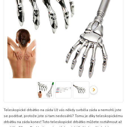
Teleskopické drbátko na záda Už vás někdy svrběla záda a nemohli jste
se podrbat, protože jste si tam nedosáhli? Tomu je díky teleskopickému
drbátku na záda konec! Toto teleskopické drbátko můžete roztáhnout až