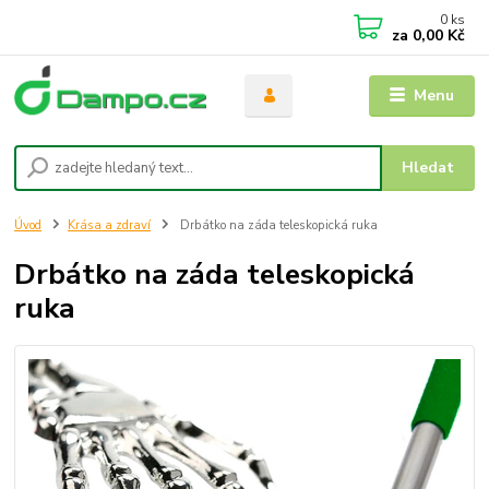
0
ks
za
0,00 Kč
Menu
Hledat
Úvod
Krása a zdraví
Drbátko na záda teleskopická ruka
Drbátko na záda teleskopická
ruka