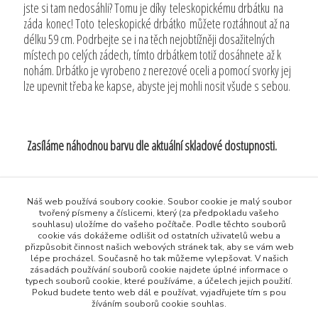
jste si tam nedosáhli? Tomu je díky teleskopickému drbátku na
záda konec! Toto teleskopické drbátko můžete roztáhnout až na
délku 59 cm. Podrbejte se i na těch nejobtížněji dosažitelných
místech po celých zádech, tímto drbátkem totiž dosáhnete až k
nohám. Drbátko je vyrobeno z nerezové oceli a pomocí svorky jej
lze upevnit třeba ke kapse, abyste jej mohli nosit všude s sebou.
Zasíláme náhodnou barvu dle aktuální skladové dostupnosti.
Původ zboží
Náš web používá soubory cookie. Soubor cookie je malý soubor
tvořený písmeny a číslicemi, který (za předpokladu vašeho
souhlasu) uložíme do vašeho počítače. Podle těchto souborů
Zboží zařazeno v kategoriích
cookie vás dokážeme odlišit od ostatních uživatelů webu a
přizpůsobit činnost našich webových stránek tak, aby se vám web
Všechny produkty
lépe procházel. Současně ho tak můžeme vylepšovat. V našich
zásadách používání souborů cookie najdete úplné informace o
Krása a zdraví
typech souborů cookie, které používáme, a účelech jejich použití.
Pokud budete tento web dál e používat, vyjadřujete tím s pou
žíváním souborů cookie souhlas.