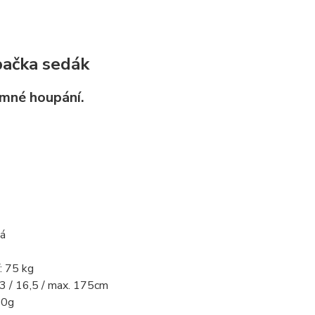
pačka sedák
emné houpání.
ná
: 75 kg
43 / 16,5 / max. 175cm
00g