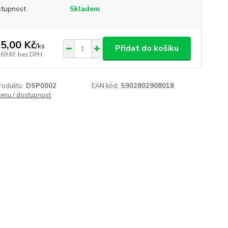
tupnost
Skladem
5,00 Kč
/
ks
Přidat do košíku
,69 Kč
bez DPH
roduktu:
DSP0002
EAN kód:
5902802908018
cenu / dostupnost