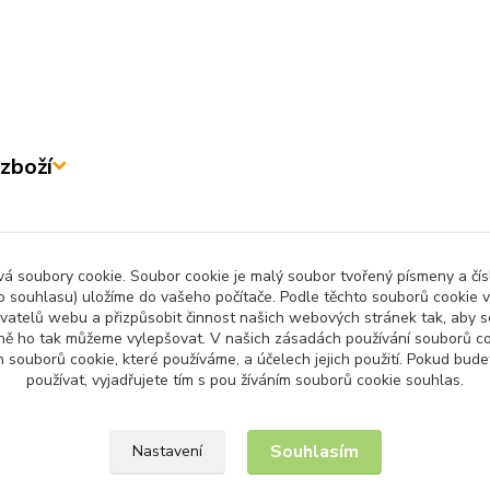
zboží
zařazeno v kategoriích
 soubory cookie. Soubor cookie je malý soubor tvořený písmeny a čísl
 souhlasu) uložíme do vašeho počítače. Podle těchto souborů cookie v
ny produkty
Děti
Zah
ivatelů webu a přizpůsobit činnost našich webových stránek tak, aby
ně ho tak můžeme vylepšovat. V našich zásadách používání souborů co
 souborů cookie, které používáme, a účelech jejich použití. Pokud bud
používat, vyjadřujete tím s pou žíváním souborů cookie souhlas.
Upravit sběr cookies.
Souhlasím
Nastavení