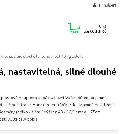
Přihlášení
0
ks
za
0,00 Kč
itelná, silné dlouhé lano, nosnost 40 kg zelená
, nastavitelná, silné dlouhé
 plastová houpačka sedák umožní Vašim dětem příjemné
í. Specifikace: Barva: zelená Věk: 3 let Maximální zatížení:
ozměry (délka / šířka / výška): 43 / 16,5 / max. 175cm
ost: 900g
celý popis