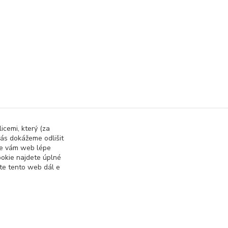
icemi, který (za
ás dokážeme odlišit
rada
 se vám web lépe
okie najdete úplné
ete tento web dál e