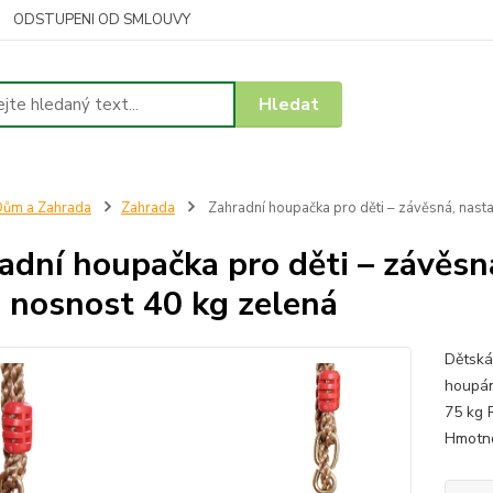
ODSTUPENI OD SMLOUVY
Hledat
ům a Zahrada
Zahrada
Zahradní houpačka pro děti – závěsná, nastav
adní houpačka pro děti – závěsná
, nosnost 40 kg zelená
Dětská
houpán
75 kg R
Hmotn