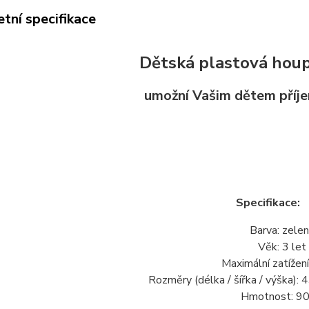
tní specifikace
Dětská plastová hou
umožní Vašim dětem příj
Specifikace:
Barva: zele
Věk: 3 let
Maximální zatížení
Rozměry (délka / šířka / výška): 
Hmotnost: 9