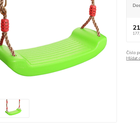
Dos
21
177
Číslo p
Hlídat 