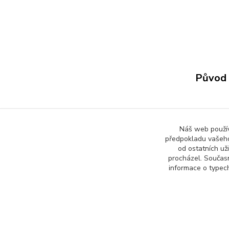
Původ 
Zboží 
Náš web používá
předpokladu vašeho
Všech
od ostatních už
procházel. Součas
informace o typech