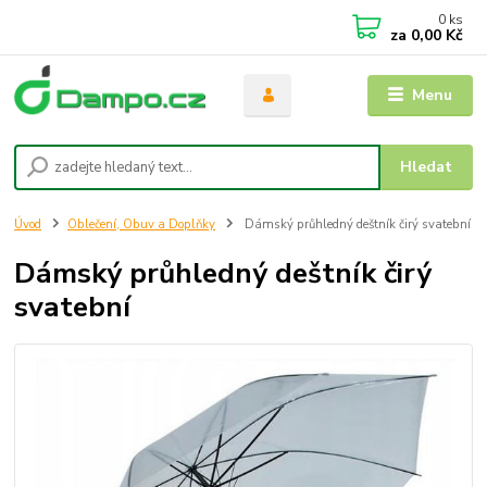
0
ks
za
0,00 Kč
Menu
Hledat
Úvod
Oblečení, Obuv a Doplňky
Dámský průhledný deštník čirý svatební
Dámský průhledný deštník čirý
svatební