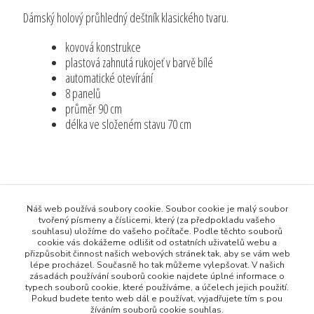
Dámský holový průhledný deštník klasického tvaru.
kovová konstrukce
plastová zahnutá rukojeť v barvě bílé
automatické otevírání
8 panelů
průměr 90 cm
délka ve složeném stavu 70 cm
Původ zboží
Náš web používá soubory cookie. Soubor cookie je malý soubor
tvořený písmeny a číslicemi, který (za předpokladu vašeho
souhlasu) uložíme do vašeho počítače. Podle těchto souborů
Zboží zařazeno v kategoriích
cookie vás dokážeme odlišit od ostatních uživatelů webu a
přizpůsobit činnost našich webových stránek tak, aby se vám web
Všechny produkty
lépe procházel. Současně ho tak můžeme vylepšovat. V našich
zásadách používání souborů cookie najdete úplné informace o
Oblečení, Obuv a Doplňky
typech souborů cookie, které používáme, a účelech jejich použití.
Pokud budete tento web dál e používat, vyjadřujete tím s pou
žíváním souborů cookie souhlas.