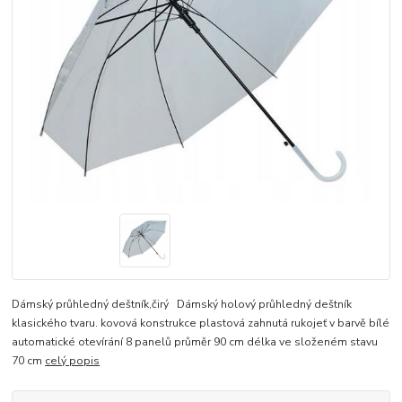
Dámský průhledný deštník,čirý Dámský holový průhledný deštník
klasického tvaru. kovová konstrukce plastová zahnutá rukojeť v barvě bílé
automatické otevírání 8 panelů průměr 90 cm délka ve složeném stavu
70 cm
celý popis