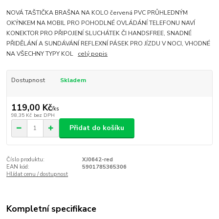
NOVÁ TAŠTIČKA BRAŠNA NA KOLO červená PVC PRŮHLEDNÝM
OKÝNKEM NA MOBIL PRO POHODLNÉ OVLÁDÁNÍ TELEFONU NAVÍ
KONEKTOR PRO PŘIPOJENÍ SLUCHÁTEK ČI HANDSFREE, SNADNÉ
PŘIDĚLÁNÍ A SUNDÁVÁNÍ REFLEXNÍ PÁSEK PRO JÍZDU V NOCI, VHODNÉ
NA VŠECHNY TYPY KOL
celý popis
Dostupnost
Skladem
119,00 Kč
/
ks
98,35 Kč
bez DPH
Přidat do košíku
Číslo produktu:
XJ0642-red
EAN kód:
5901785365306
Hlídat cenu / dostupnost
Kompletní specifikace