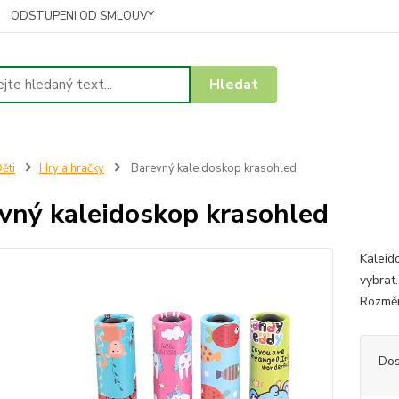
ODSTUPENI OD SMLOUVY
Hledat
ěti
Hry a hračky
Barevný kaleidoskop krasohled
vný kaleidoskop krasohled
Kaleid
vybrat
Rozměr
Dos