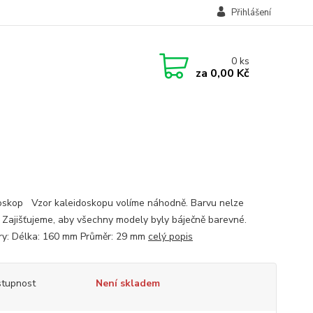
Přihlášení
0
ks
za
0,00 Kč
oskop Vzor kaleidoskopu volíme náhodně. Barvu nelze
. Zajišťujeme, aby všechny modely byly báječně barevné.
y: Délka: 160 mm Průměr: 29 mm
celý popis
tupnost
Není skladem