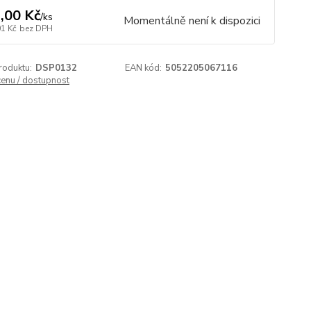
,00 Kč
/
ks
Momentálně není k dispozici
01 Kč
bez DPH
roduktu:
DSP0132
EAN kód:
5052205067116
cenu / dostupnost